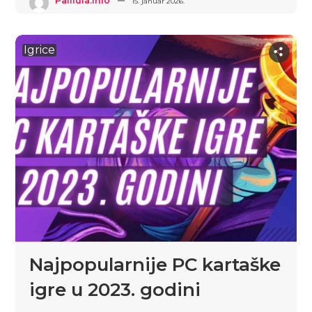
Palilula.info
15. januar 2026.
Igrice
Najpopularnije PC kartaške
igre u 2023. godini