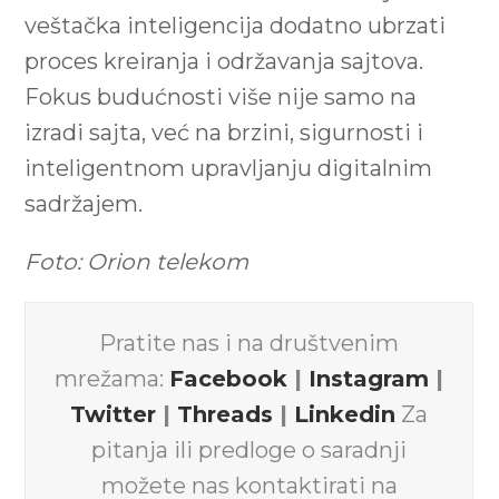
veštačka inteligencija dodatno ubrzati
proces kreiranja i održavanja sajtova.
Fokus budućnosti više nije samo na
izradi sajta, već na brzini, sigurnosti i
inteligentnom upravljanju digitalnim
sadržajem.
Foto: Orion telekom
Pratite nas i na društvenim
mrežama:
Facebook
|
Instagram
|
Twitter
|
Threads
|
Linkedin
Za
pitanja ili predloge o saradnji
možete nas kontaktirati na