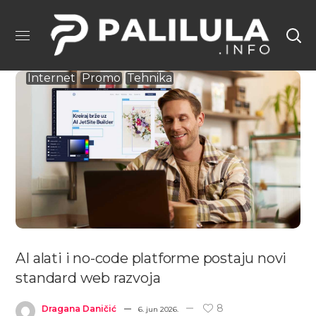
Internet
Promo
Tehnika
AI alati i no-code platforme postaju novi
standard web razvoja
8
Dragana Daničić
6. jun 2026.