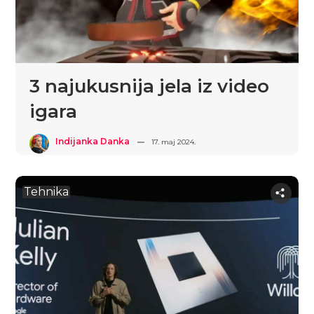
3 najukusnija jela iz video
igara
Indijanka Danka
17. maj 2024.
Tehnika