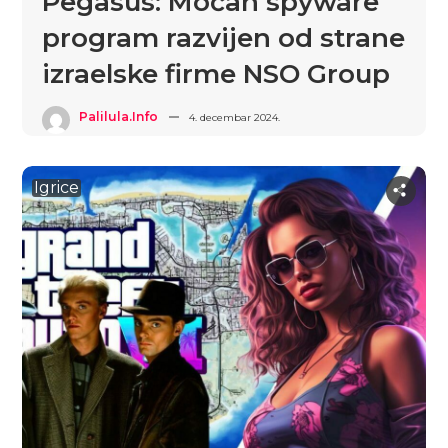
Pegasus: Moćan spyware
program razvijen od strane
izraelske firme NSO Group
Palilula.info
4. decembar 2024.
Igrice