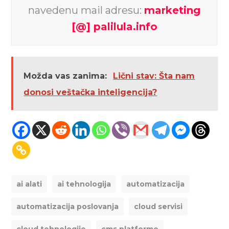
navedenu mail adresu:
marketing
[@] palilula.info
Možda vas zanima:
Lični stav: Šta nam
donosi veštačka inteligencija?
ai alati
ai tehnologija
automatizacija
automatizacija poslovanja
cloud servisi
cloud tehnologije
cms platforme