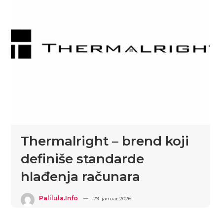
Thermalright – brend koji
definiše standarde
hlađenja računara
Palilula.info
29. januar 2026.