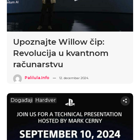
Upoznajte Willow čip:
Revolucija u kvantnom
računarstvu
Palilula.info
12. decembar 2024.
Događaji
Hardver