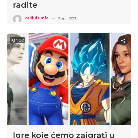
radite
Palilula.info
3. april 2021.
Igrice
Igre koje ćemo zaigrati u