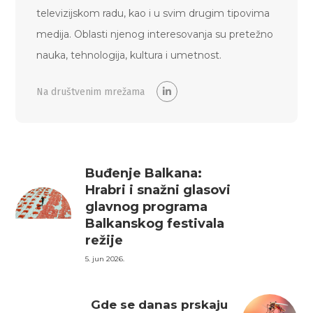
televizijskom radu, kao i u svim drugim tipovima
medija. Oblasti njenog interesovanja su pretežno
nauka, tehnologija, kultura i umetnost.
Na društvenim mrežama
Buđenje Balkana:
Hrabri i snažni glasovi
glavnog programa
Balkanskog festivala
režije
5. jun 2026.
Gde se danas prskaju