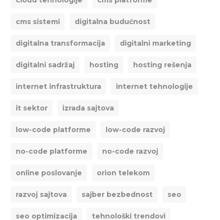
cms sistemi
digitalna budućnost
digitalna transformacija
digitalni marketing
digitalni sadržaj
hosting
hosting rešenja
internet infrastruktura
internet tehnologije
it sektor
izrada sajtova
low-code platforme
low-code razvoj
no-code platforme
no-code razvoj
online poslovanje
orion telekom
razvoj sajtova
sajber bezbednost
seo
seo optimizacija
tehnološki trendovi