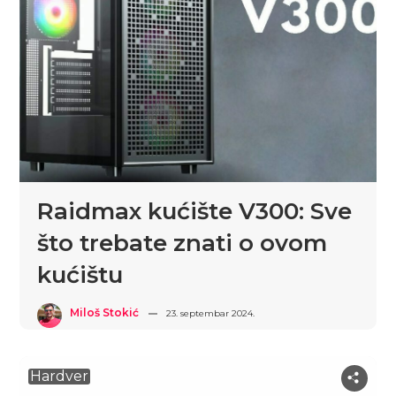
Raidmax kućište V300: Sve
što trebate znati o ovom
kućištu
Miloš Stokić
23. septembar 2024.
Hardver