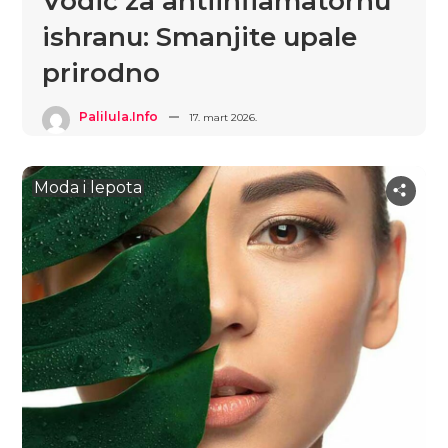
Vodič za antiinflamatornu
ishranu: Smanjite upale
prirodno
Palilula.info
17. mart 2026.
Moda i lepota