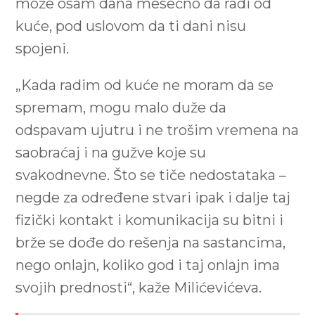
može osam dana mesečno da radi od
kuće, pod uslovom da ti dani nisu
spojeni.
„Kada radim od kuće ne moram da se
spremam, mogu malo duže da
odspavam ujutru i ne trošim vremena na
saobraćaj i na gužve koje su
svakodnevne. Što se tiče nedostataka –
negde za određene stvari ipak i dalje taj
fizički kontakt i komunikacija su bitni i
brže se dođe do rešenja na sastancima,
nego onlajn, koliko god i taj onlajn ima
svojih prednosti“, kaže Milićevićeva.