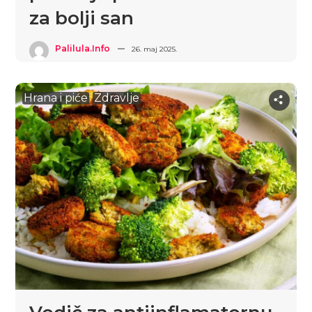
za bolji san
Palilula.info
26. maj 2025.
Hrana i piće
Zdravlje