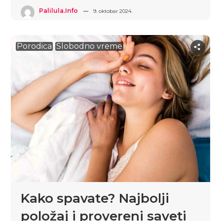
Palilula.info
9. oktobar 2024.
Porodica
Slobodno vreme
Kako spavate? Najbolji
položaj i provereni saveti