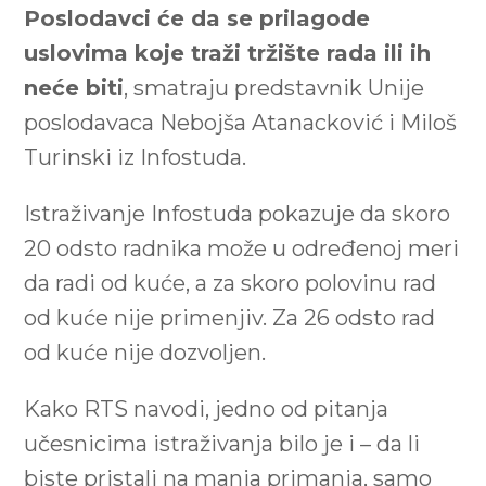
Poslodavci će da se prilagode
uslovima koje traži tržište rada ili ih
neće biti
, smatraju predstavnik Unije
poslodavaca Nebojša Atanacković i Miloš
Turinski iz Infostuda.
Istraživanje Infostuda pokazuje da skoro
20 odsto radnika može u određenoj meri
da radi od kuće, a za skoro polovinu rad
od kuće nije primenjiv. Za 26 odsto rad
od kuće nije dozvoljen.
Kako RTS navodi, jedno od pitanja
učesnicima istraživanja bilo je i – da li
biste pristali na manja primanja, samo