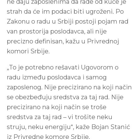
ne daju zaposlenima da rade od kuće je
strah da će im podaci biti ugroženi. Po
Zakonu o radu u Srbiji postoji pojam rad
van prostorija poslodavca, ali nije
precizno definisan, kažu u Privrednoj
komori Srbije.
„To je potrebno rešavati Ugovorom o
radu između poslodavca i samog
zaposlenog. Nije precizirano na koji način
se obezbeđuju sredstva za taj rad. Nije
precizirano na koji način se troše
sredstva za taj rad – vi trošite neku
struju, neku energiju“, kaže Bojan Stanić
iz Privredne komore Srbije.