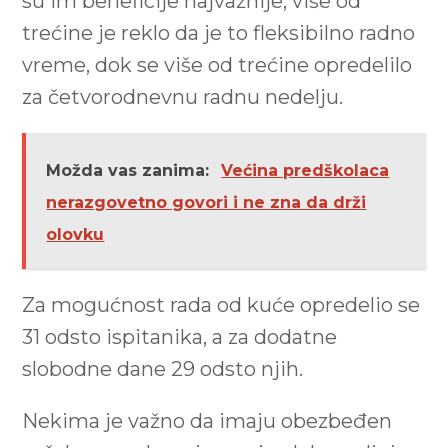
su im beneficije najvažnije, više od
trećine je reklo da je to fleksibilno radno
vreme, dok se više od trećine opredelilo
za četvorodnevnu radnu nedelju.
Možda vas zanima:
Većina predškolaca
nerazgovetno govori i ne zna da drži
olovku
Za mogućnost rada od kuće opredelio se
31 odsto ispitanika, a za dodatne
slobodne dane 29 odsto njih.
Nekima je važno da imaju obezbeđen