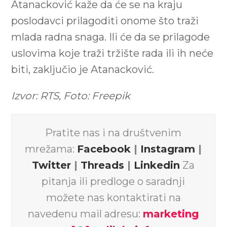
Atanacković kaže da će se na kraju
poslodavci prilagoditi onome što traži
mlada radna snaga. Ili će da se prilagode
uslovima koje traži tržište rada ili ih neće
biti, zaključio je Atanacković.
Izvor: RTS, Foto: Freepik
Pratite nas i na društvenim
mrežama:
Facebook
|
Instagram
|
Twitter
|
Threads
|
Linkedin
Za
pitanja ili predloge o saradnji
možete nas kontaktirati na
navedenu mail adresu:
marketing