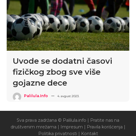
Uvode se dodatni časovi
fizičkog zbog sve više
gojazne dece
Palilula.info
4. avgust 2023.
Sva prava zadržana © Palilula.info |
Pratite nas na
društvenim mrežama
|
Impresum
|
Pravila korišćenja
|
Politika privatnosti
|
Kontakt