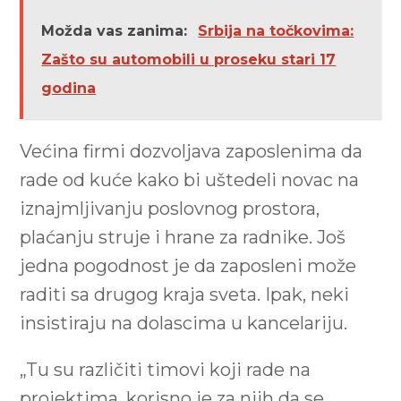
Možda vas zanima:
Srbija na točkovima:
Zašto su automobili u proseku stari 17
godina
Većina firmi dozvoljava zaposlenima da
rade od kuće kako bi uštedeli novac na
iznajmljivanju poslovnog prostora,
plaćanju struje i hrane za radnike. Još
jedna pogodnost je da zaposleni može
raditi sa drugog kraja sveta. Ipak, neki
insistiraju na dolascima u kancelariju.
„Tu su različiti timovi koji rade na
projektima, korisno je za njih da se