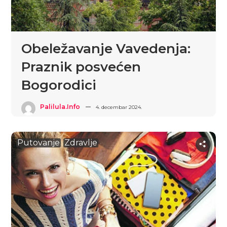
Obeležavanje Vavedenja:
Praznik posvećen
Bogorodici
Palilula.info
4. decembar 2024.
Putovanje
Zdravlje