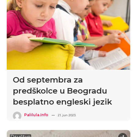
Od septembra za
predškolce u Beogradu
besplatno engleski jezik
Palilula.info
21. jun 2023.
Društvo