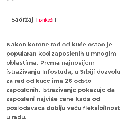
Sadržaj
prikaži
Nakon korone rad od kuće ostao je
popularan kod zaposlenih u mnogim
oblastima. Prema najnovijem
istraživanju Infostuda, u Srbiji dozvolu
za rad od kuće ima 26 odsto
zaposlenih. Istraživanje pokazuje da
zaposleni najviše cene kada od
poslodavaca dobiju veću fleksibilnost
u radu.