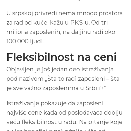
U srpskoj privredi nema mnogo prostora
za rad od kuće, kažu u PKS-u. Od tri
miliona zaposlenih, na daljinu radi oko
100.000 ljudi.
Fleksibilnost na ceni
Objavljen je još jedan deo istraživanja
pod nazivom „Šta to radi zaposleni – šta
je sve važno zaposlenima u Srbiji?“
Istraživanje pokazuje da zaposleni
najviše cene kada od poslodavaca dobiju
veću fleksibilnost u radu. Na pitanje koje