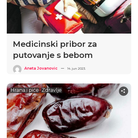
Medicinski pribor za
putovanje s bebom
Aneta Jovanovic
14. jun 2023.
Hrana i piće
Zdravlje