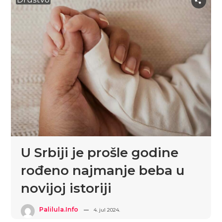
U Srbiji je prošle godine
rođeno najmanje beba u
novijoj istoriji
Palilula.info
4. jul 2024.