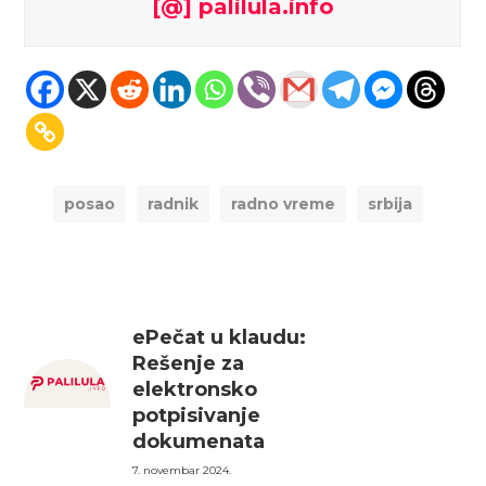
[@] palilula.info
posao
radnik
radno vreme
srbija
ePečat u klaudu:
Rešenje za
elektronsko
potpisivanje
dokumenata
7. novembar 2024.