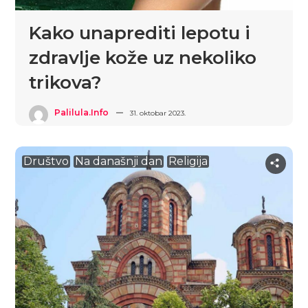
Kako unaprediti lepotu i
zdravlje kože uz nekoliko
trikova?
Palilula.info
31. oktobar 2023.
Društvo
Na današnji dan
Religija