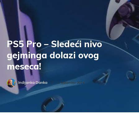
PS5 Pro – Sledeći nivo
gejminga dolazi ovog
meseca!
Indijanka Danka
4. septembar 2024.