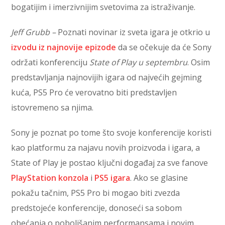
bogatijim i imerzivnijim svetovima za istraživanje.
Jeff Grubb –
Poznati novinar iz sveta igara je otkrio u
izvodu iz najnovije epizode
da se očekuje da će Sony
održati konferenciju
State of Play u septembru
. Osim
predstavljanja najnovijih igara od najvećih gejming
kuća, PS5 Pro će verovatno biti predstavljen
istovremeno sa njima.
Sony je poznat po tome što svoje konferencije koristi
kao platformu za najavu novih proizvoda i igara, a
State of Play je postao ključni događaj za sve fanove
PlayStation konzola
i
PS5 igara
. Ako se glasine
pokažu tačnim, PS5 Pro bi mogao biti zvezda
predstojeće konferencije, donoseći sa sobom
obećanja o poboljšanim performansama i novim