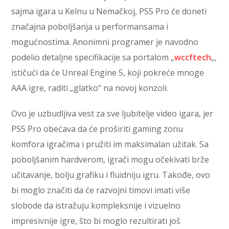
sajma igara u Kelnu u Nemačkoj, PS5 Pro će doneti
značajna poboljšanja u performansama i
mogućnostima. Anonimni programer je navodno
podelio detaljne specifikacije sa portalom „
wccftech
„,
ističući da će Unreal Engine 5, koji pokreće mnoge
AAA igre, raditi „glatko“ na novoj konzoli.
Ovo je uzbudljiva vest za sve ljubitelje video igara, jer
PS5 Pro obećava da će proširiti gaming zonu
komfora igračima i pružiti im maksimalan užitak. Sa
poboljšanim hardverom, igrači mogu očekivati brže
učitavanje, bolju grafiku i fluidniju igru. Takođe, ovo
bi moglo značiti da će razvojni timovi imati više
slobode da istražuju kompleksnije i vizuelno
impresivnije igre, što bi moglo rezultirati još