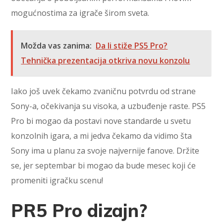
mogućnostima za igrače širom sveta.
Možda vas zanima:
Da li stiže PS5 Pro?
Tehnička prezentacija otkriva novu konzolu
Iako još uvek čekamo zvaničnu potvrdu od strane
Sony-a, očekivanja su visoka, a uzbuđenje raste. PS5
Pro bi mogao da postavi nove standarde u svetu
konzolnih igara, a mi jedva čekamo da vidimo šta
Sony ima u planu za svoje najvernije fanove. Držite
se, jer septembar bi mogao da bude mesec koji će
promeniti igračku scenu!
PR5 Pro dizajn?