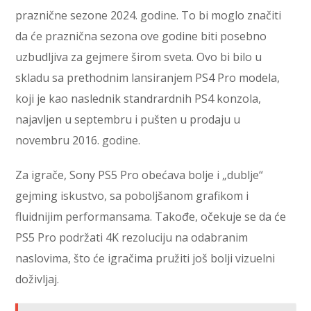
praznične sezone 2024. godine. To bi moglo značiti
da će praznična sezona ove godine biti posebno
uzbudljiva za gejmere širom sveta. Ovo bi bilo u
skladu sa prethodnim lansiranjem PS4 Pro modela,
koji je kao naslednik standrardnih PS4 konzola,
najavljen u septembru i pušten u prodaju u
novembru 2016. godine.
Za igrače, Sony PS5 Pro obećava bolje i „dublje“
gejming iskustvo, sa poboljšanom grafikom i
fluidnijim performansama. Takođe, očekuje se da će
PS5 Pro podržati 4K rezoluciju na odabranim
naslovima, što će igračima pružiti još bolji vizuelni
doživljaj.