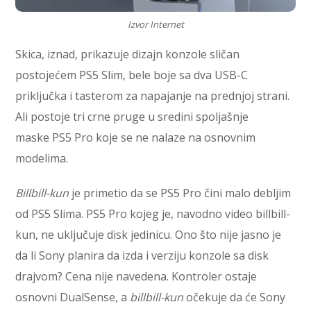
Izvor Internet
Skica, iznad, prikazuje dizajn konzole sličan
postojećem PS5 Slim, bele boje sa dva USB-C
priključka i tasterom za napajanje na prednjoj strani.
Ali postoje tri crne pruge u sredini spoljašnje
maske PS5 Pro koje se ne nalaze na osnovnim
modelima.
Billbill-kun
je primetio da se PS5 Pro čini malo debljim
od PS5 Slima. PS5 Pro kojeg je, navodno video billbill-
kun, ne uključuje disk jedinicu. Ono što nije jasno je
da li Sony planira da izda i verziju konzole sa disk
drajvom? Cena nije navedena. Kontroler ostaje
osnovni DualSense, a
billbill-kun
očekuje da će Sony