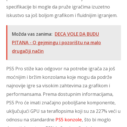
specifikacije bi mogle da pruže igračima izuzetno
iskustvo sa još boljom grafikom i fluidnijim igranjem.
Možda vas zanima:
DECA VOLE DA BUDU
PITANA - O gejmingu i pozorištu na malo
drugačiji način
PS5 Pro stiže kao odgovor na potrebe igrača za još
moćnijim i bržim konzolama koje mogu da podrže
najnovije igre sa visokim zahtevima za grafikom i
performansama. Prema dostupnim informacijama,
PS5 Pro će imati značajno poboljšane komponente,
uključujući GPU sa teraflopsima koji su za 227% veći u
odnosu na standardne
PS5 konzole
, što bi moglo