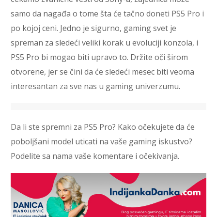
samo da nagađa o tome šta će tačno doneti PS5 Pro i
po kojoj ceni. Jedno je sigurno, gaming svet je
spreman za sledeći veliki korak u evoluciji konzola, i
PS5 Pro bi mogao biti upravo to. Držite oči širom
otvorene, jer se čini da će sledeći mesec biti veoma
interesantan za sve nas u gaming univerzumu.
Da li ste spremni za PS5 Pro? Kako očekujete da će
poboljšani model uticati na vaše gaming iskustvo?
Podelite sa nama vaše komentare i očekivanja.