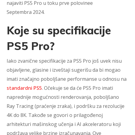
najaviti PS5 Pro u toku prve polovinee
Septembra 2024.
Koje su specifikacije
PS5 Pro?
Iako zvanične specifikacije za PS5 Pro još uvek nisu
objavljene, glasine i izveštaji sugerišu da bi mogao
imati značajno poboljšane performanse u odnosu na
standardni PS5
. Očekuje se da će PS5 Pro imati
naprednije mogućnosti renderovanja, poboljšano
Ray Tracing (praćenje zraka), i podršku za rezolucije
4K do 8K. Takođe se govori o prilagođenoj
arhitekturi mašinskog učenja i AI akceleratoru koji
podržava velike brzine izračunavanja. Ove