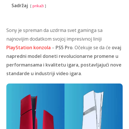
Sadržaj
prikaži
Sony je spreman da uzdrma svet gaminga sa
najnovijim dodatkom svojoj impresivnoj liniji
PlayStation konzola
–
PS5 Pro
. Očekuje se da će
ovaj
napredni model doneti revolucionarne promene u
performansama i kvalitetu igara, postavljajući nove
standarde u industriji video igara
.