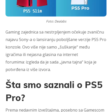
Foto: Dealabs
Gaming zajednica sa nestrpljenjem očekuje zvaničnu
najavu Sony-a o lansiranju poboljšane verzije PS5 Pro
konzole. Ovo više nije samo „šuškanje“ među
igračima ili nejasna glasina na internet
forumima: izgleda da je sada „javna tajna“ koja je
potvrđena iz više izvora.
Šta smo saznali o PS5
Pro?
Prema nedavnim izveštajima, posebno sa Gamescom