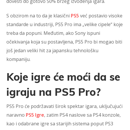
dovesti do gotovo 50% bržeg izvođenja igara.
S obzirom na to da je klasični
PS5
već postavio visoke
standarde u industriji, PS5 Pro ima „velike cipele“ koje
treba da popuni. Međutim, ako Sony ispuni
očekivanja koja su postavljena, PS5 Pro bi mogao biti
još jedan veliki hit za japansku tehnološku
kompaniju.
Koje igre će moći da se
igraju na PS5 Pro?
PS5 Pro će podržavati širok spektar igara, uključujući
naravno
PS5 Igre
, zatim PS4 naslove sa PS4 konzole,
kao i odabrane igre sa starijih sistema poput PS3