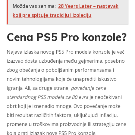
Možda vas zanima:
28 Years Later – nastavak
koji preispituje tradiciju i izolaciju
Cena PS5 Pro konzole?
Najava izlaska novog PS5 Pro modela konzole je već
izazvao dosta uzbuđenja među gejmerima, posebno
zbog obećanja o poboljšanim performansama i
novim tehnologijama koje će unaprediti iskustvo
igranja. Ali, sa druge strane,
povećanje cene
standardnog PS5 modela za 80 evra
je neočekivani
obrt koji je iznenadio mnoge. Ovo povećanje može
biti rezultat različitih faktora, uključujući inflaciju,
promene u troškovima proizvodnje ili strategiju cene
koja prati izlazak nove PS5 Pro konzole.