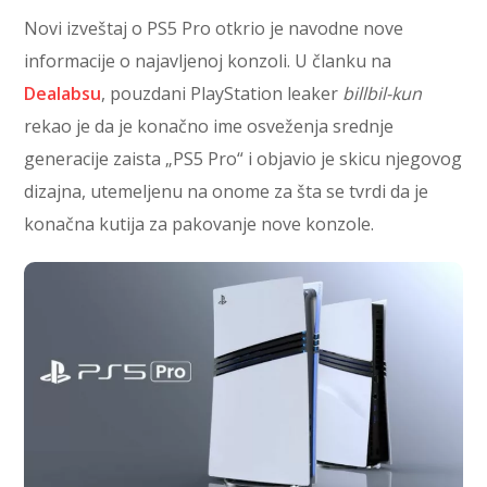
Novi izveštaj o PS5 Pro otkrio je navodne nove
informacije o najavljenoj konzoli. U članku na
Dealabsu
, pouzdani PlayStation leaker
billbil-kun
rekao je da je konačno ime osveženja srednje
generacije zaista „PS5 Pro“ i objavio je skicu njegovog
dizajna, utemeljenu na onome za šta se tvrdi da je
konačna kutija za pakovanje nove konzole.