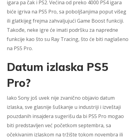
igara pa čak i PS2. Većina od preko 4000 PS4 igara
biće igriva na PS5 Pro, sa poboljšanjima poput višeg
ili glatkijeg frejma zahvaljujući Game Boost funkciji.
Takođe, neke igre će imati podršku za napredne
funkcije kao što su Ray Tracing, što će biti naglašeno
na PS5 Pro.
Datum izlaska PS5
Pro?
Iako Sony još uvek nije zvanično objavio datum
izlaska, sve glasnije šuškanje u industriji i izveštaji
pouzdanih insajdera sugerišu da bi PS5 Pro mogao
biti predstavljen već početkom septembra, sa
očekivanim izlaskom na tržište tokom novembra ili