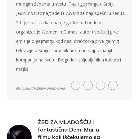
mnogim ženama u svetu IT-ja i gejminga u Srbiji.
Jedini nosilac nagrade IT Award za najuspešniju ženu u
Srbiji, finalista kampanje godine u Londonu
organizacije Women in Games, autor i voditelj prve
emisije o gejmingu kod nas, direktorka prve gejmig
televizije u Srbiji i saradnik nekih od najpoznatijih
kompanija na svetu. Blogerka, zaljubljenik u kulturu i
majka.
Na društvenim mrežama
ŽEĐ ZA MLADOŠĆU i
fantastična Demi Mur u
filmu koji iščekujemo sa