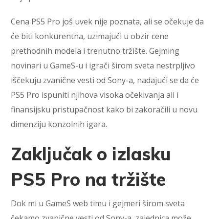
Cena PS5 Pro još uvek nije poznata, ali se očekuje da
će biti konkurentna, uzimajući u obzir cene
prethodnih modela i trenutno tržište. Gejming
novinari u GameS-u i igrači širom sveta nestrpljivo
iščekuju zvanične vesti od Sony-a, nadajući se da će
PS5 Pro ispuniti njihova visoka očekivanja ali i
finansijsku pristupačnost kako bi zakoračili u novu
dimenziju konzolnih igara.
Zaključak o izlasku
PS5 Pro na tržište
Dok mi u GameS web timu i gejmeri širom sveta
čekamo zvanične vesti od Sony-a, zajednica može