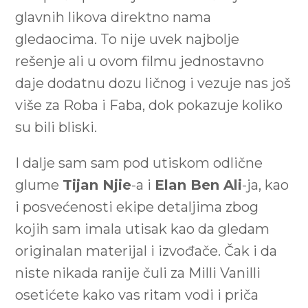
glavnih likova direktno nama
gledaocima. To nije uvek najbolje
rešenje ali u ovom filmu jednostavno
daje dodatnu dozu ličnog i vezuje nas još
više za Roba i Faba, dok pokazuje koliko
su bili bliski.
I dalje sam sam pod utiskom odlične
glume
Tijan Njie
-a i
Elan Ben Ali
-ja, kao
i posvećenosti ekipe detaljima zbog
kojih sam imala utisak kao da gledam
originalan materijal i izvođače. Čak i da
niste nikada ranije čuli za Milli Vanilli
osetićete kako vas ritam vodi i priča