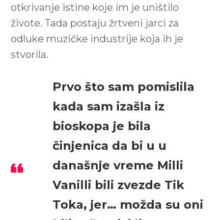
otkrivanje istine koje im je uništilo
živote. Tada postaju žrtveni jarci za
odluke muzičke industrije koja ih je
stvorila.
Prvo što sam pomislila
kada sam izašla iz
bioskopa je bila
činjenica da bi u u
današnje vreme Milli
Vanilli bili zvezde Tik
Toka, jer… možda su oni