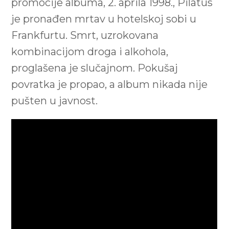
promocije albuma, 2. aprila 1998., Pilatus
je pronađen mrtav u hotelskoj sobi u
Frankfurtu. Smrt, uzrokovana
kombinacijom droga i alkohola,
proglašena je slučajnom. Pokušaj
povratka je propao, a album nikada nije
pušten u javnost.