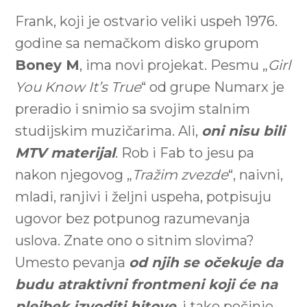
Frank, koji je ostvario veliki uspeh 1976.
godine sa nemačkom disko grupom
Boney M
, ima novi projekat. Pesmu „
Girl
You Know It’s True
“ od grupe Numarx je
preradio i snimio sa svojim stalnim
studijskim muzičarima. Ali,
oni nisu bili
MTV materijal
. Rob i Fab to jesu pa
nakon njegovog „
Tražim zvezde
“, naivni,
mladi, ranjivi i željni uspeha, potpisuju
ugovor bez potpunog razumevanja
uslova. Znate ono o sitnim slovima?
Umesto pevanja
od njih se očekuje da
budu atraktivni frontmeni koji će na
plejbek izvoditi hitove
, i tako počinje