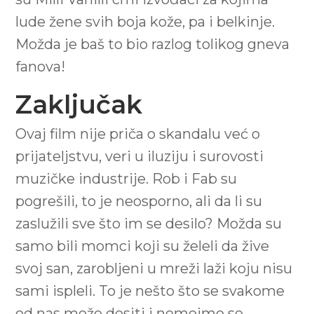
lude žene svih boja kože, pa i belkinje.
Možda je baš to bio razlog tolikog gneva
fanova!
Zaključak
Ovaj film nije priča o skandalu već o
prijateljstvu, veri u iluziju i surovosti
muzičke industrije. Rob i Fab su
pogrešili, to je neosporno, ali da li su
zaslužili sve što im se desilo? Možda su
samo bili momci koji su želeli da žive
svoj san, zarobljeni u mreži laži koju nisu
sami ispleli. To je nešto što se svakome
od nas može desiti i nemojmo se