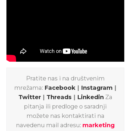
Pratite nas i na društvenim
mrežama:
Facebook
|
Instagram
|
Twitter
|
Threads
|
Linkedin
Za
pitanja ili predloge o saradnji
možete nas kontaktirati na
navedenu mail adresu:
marketing