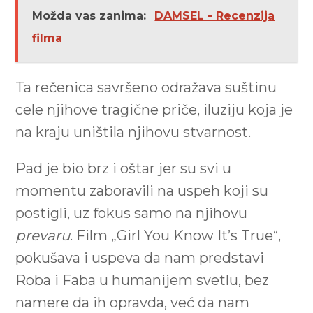
Možda vas zanima:
DAMSEL - Recenzija
filma
Ta rečenica savršeno odražava suštinu
cele njihove tragične priče, iluziju koja je
na kraju uništila njihovu stvarnost.
Pad je bio brz i oštar jer su svi u
momentu zaboravili na uspeh koji su
postigli, uz fokus samo na njihovu
prevaru
. Film „Girl You Know It’s True“,
pokušava i uspeva da nam predstavi
Roba i Faba u humanijem svetlu, bez
namere da ih opravda, već da nam