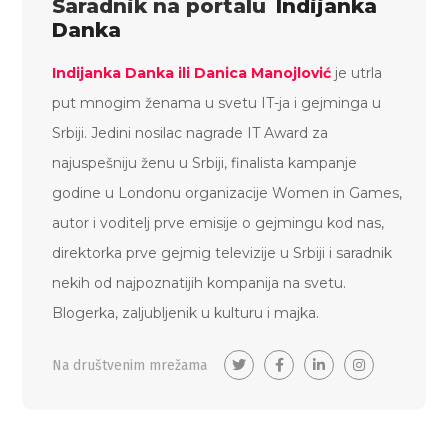
Saradnik na portalu
Indijanka
Danka
Indijanka Danka ili Danica Manojlović
je utrla
put mnogim ženama u svetu IT-ja i gejminga u
Srbiji. Jedini nosilac nagrade IT Award za
najuspešniju ženu u Srbiji, finalista kampanje
godine u Londonu organizacije Women in Games,
autor i voditelj prve emisije o gejmingu kod nas,
direktorka prve gejmig televizije u Srbiji i saradnik
nekih od najpoznatijih kompanija na svetu.
Blogerka, zaljubljenik u kulturu i majka.
Na društvenim mrežama