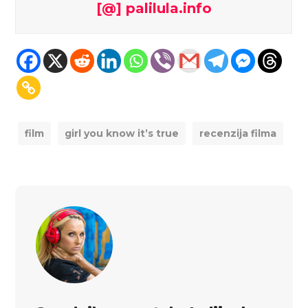
[@] palilula.info
film
girl you know it’s true
recenzija filma