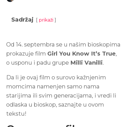
Sadržaj
prikaži
Od 14. septembra se u našim bioskopima
prokazuje film
Girl You Know It’s True
,
o usponu i padu grupe
Milli Vanilli
.
Da li je ovaj film o surovo kažnjenim
momcima namenjen samo nama
starijima ili svim generacijama, i vredi li
odlaska u bioskop, saznajte u ovom
tekstu!