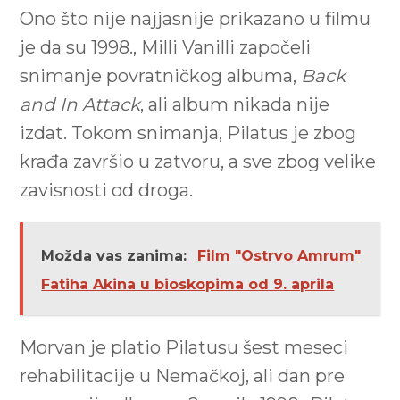
Ono što nije najjasnije prikazano u filmu
je da su 1998., Milli Vanilli započeli
snimanje povratničkog albuma,
Back
and In Attack
, ali album nikada nije
izdat. Tokom snimanja, Pilatus je zbog
krađa završio u zatvoru, a sve zbog velike
zavisnosti od droga.
Možda vas zanima:
Film "Ostrvo Amrum"
Fatiha Akina u bioskopima od 9. aprila
Morvan je platio Pilatusu šest meseci
rehabilitacije u Nemačkoj, ali dan pre