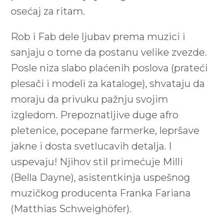
osećaj za ritam.
Rob i Fab dele ljubav prema muzici i
sanjaju o tome da postanu velike zvezde.
Posle niza slabo plaćenih poslova (prateći
plesači i modeli za kataloge), shvataju da
moraju da privuku pažnju svojim
izgledom. Prepoznatljive duge afro
pletenice, pocepane farmerke, lepršave
jakne i dosta svetlucavih detalja. I
uspevaju! Njihov stil primećuje Milli
(Bella Dayne), asistentkinja uspešnog
muzičkog producenta Franka Fariana
(Matthias Schweighöfer).