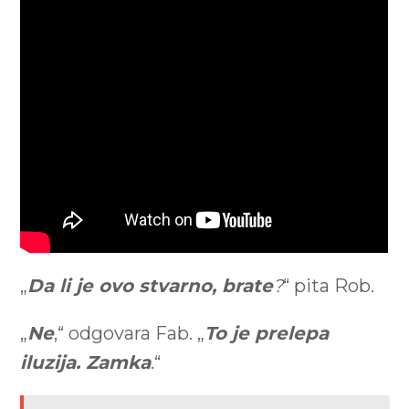
„
Da li je ovo stvarno, brate
?
“ pita Rob.
„
Ne
,“ odgovara Fab. „
To je prelepa
iluzija. Zamka
.“