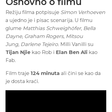
Osnovno o filmu
Režiju filma potpisuje
Simon Verhoeven
a ujedno je i pisac scenarija. U filmu
glume
Matthias Schweighöfer, Bella
Dayne, Graham Rogers, Mitsou
Jung, Darlene Tejeiro
. Milli Vanilli su
Tijan Njie
kao Rob i
Elan Ben Ali
kao
Fab.
Film traje
124 minuta
ali čini se kao da
je dosta kraći.