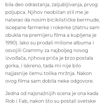
bila deo odrastanja, zaljubljivanja, prvog
poljupca. Njihov neobičan stil me je
naterao da nosim biciklističke bermude,
iscepane farmerke i rokerke (zlatnu sam
obukla na premijeru filma a kupljena je
1990). Iako su prodali milione albuma i
osvojili Grammy za najboljeg novog
izvođača, njihova priča je brzo postala
gorka, i iskreno, tada mi nije bilo
najjasnije čemu tolika mržnja. Nakon
ovog filma sam dobila neke odgovore.
Jedna od najsnažnijih scena je ona kada
Rob i Fab, nakon što su postali svetske