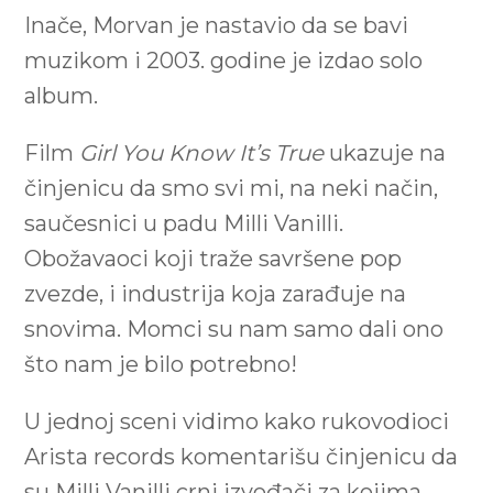
Inače, Morvan je nastavio da se bavi
muzikom i 2003. godine je izdao solo
album.
Film
Girl You Know It’s True
ukazuje na
činjenicu da smo svi mi, na neki način,
saučesnici u padu Milli Vanilli.
Obožavaoci koji traže savršene pop
zvezde, i industrija koja zarađuje na
snovima. Momci su nam samo dali ono
što nam je bilo potrebno!
U jednoj sceni vidimo kako rukovodioci
Arista records komentarišu činjenicu da
su Milli Vanilli crni izvođači za kojima