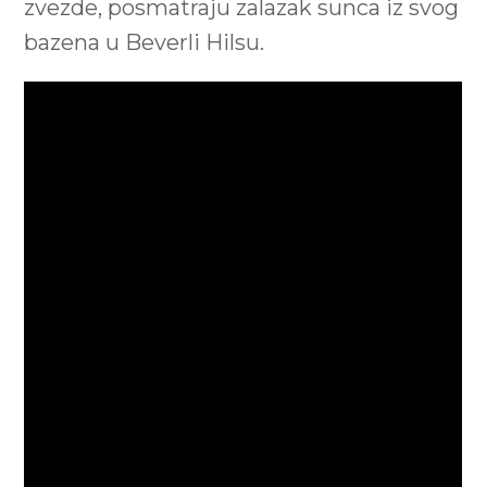
zvezde, posmatraju zalazak sunca iz svog
bazena u Beverli Hilsu.