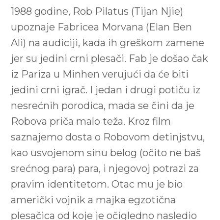
1988 godine, Rob Pilatus (Tijan Njie)
upoznaje Fabricea Morvana (Elan Ben
Ali) na audiciji, kada ih greškom zamene
jer su jedini crni plesači. Fab je došao čak
iz Pariza u Minhen verujući da će biti
jedini crni igrač. I jedan i drugi potiču iz
nesrećnih porodica, mada se čini da je
Robova priča malo teža. Kroz film
saznajemo dosta o Robovom detinjstvu,
kao usvojenom sinu belog (očito ne baš
srećnog para) para, i njegovoj potrazi za
pravim identitetom. Otac mu je bio
američki vojnik a majka egzotična
plesačica od koje je očigledno nasledio