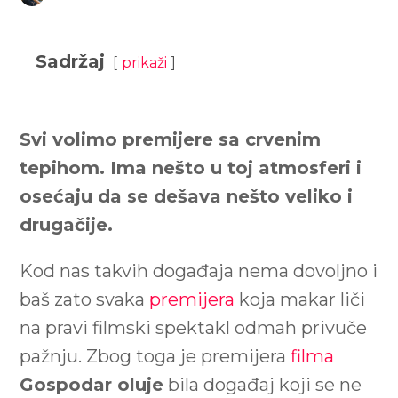
Sadržaj
prikaži
Svi volimo premijere sa crvenim
tepihom. Ima nešto u toj atmosferi i
osećaju da se dešava nešto veliko i
drugačije.
Kod nas takvih događaja nema dovoljno i
baš zato svaka
premijera
koja makar liči
na pravi filmski spektakl odmah privuče
pažnju. Zbog toga je premijera
filma
Gospodar oluje
bila događaj koji se ne