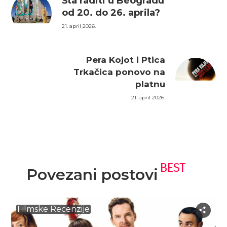
Šta raditi u Beogradu
od 20. do 26. aprila?
21. april 2026.
Pera Kojot i Ptica
Trkačica ponovo na
platnu
21. april 2026.
BEST
Povezani postovi
Filmske Recenzije