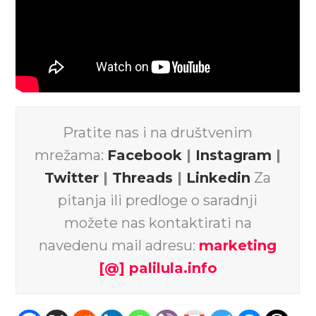
Pratite nas i na društvenim
mrežama:
Facebook
|
Instagram
|
Twitter
|
Threads
|
Linkedin
Za
pitanja ili predloge o saradnji
možete nas kontaktirati na
navedenu mail adresu:
marketing
[@] palilula.info