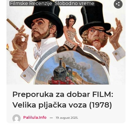
Filmske Recenzije
Slobodno vreme
Preporuka za dobar FILM:
Velika pljačka voza (1978)
Palilula.info
19. avgust 2025.