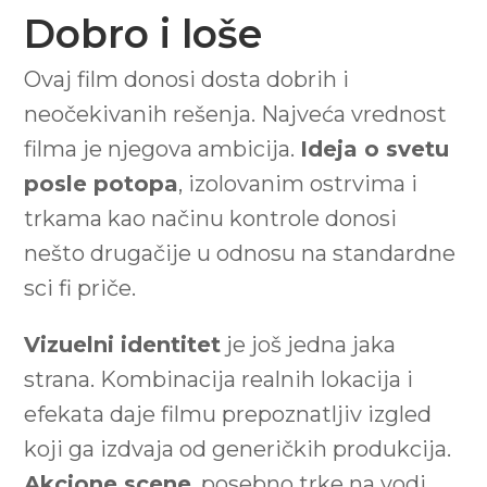
Dobro i loše
Ovaj film donosi dosta dobrih i
neočekivanih rešenja. Najveća vrednost
filma je njegova ambicija.
Ideja o svetu
posle potopa
, izolovanim ostrvima i
trkama kao načinu kontrole donosi
nešto drugačije u odnosu na standardne
sci fi priče.
Vizuelni identitet
je još jedna jaka
strana. Kombinacija realnih lokacija i
efekata daje filmu prepoznatljiv izgled
koji ga izdvaja od generičkih produkcija.
Akcione scene
, posebno trke na vodi,