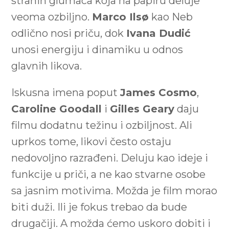
stranih glumaca koja na papiru deluje
veoma ozbiljno.
Marco Ilsø
kao Neb
odlično nosi priču, dok
Ivana Dudić
unosi energiju i dinamiku u odnos
glavnih likova.
Iskusna imena poput
James Cosmo
,
Caroline Goodall
i
Gilles Geary
daju
filmu dodatnu težinu i ozbiljnost. Ali
uprkos tome, likovi često ostaju
nedovoljno razrađeni. Deluju kao ideje i
funkcije u priči, a ne kao stvarne osobe
sa jasnim motivima. Možda je film morao
biti duži. Ili je fokus trebao da bude
drugačiji. A možda ćemo uskoro dobiti i