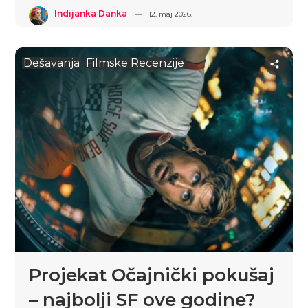
Indijanka Danka
12. maj 2026.
Dešavanja
Filmske Recenzije
Projekat Očajnički pokušaj
– najbolji SF ove godine?