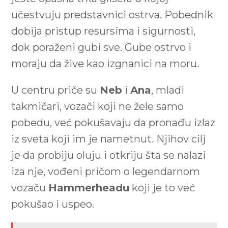
učestvuju predstavnici ostrva. Pobednik
dobija pristup resursima i sigurnosti,
dok poraženi gubi sve. Gube ostrvo i
moraju da žive kao izgnanici na moru.
U centru priče su
Neb
i
Ana
, mladi
takmičari, vozači koji ne žele samo
pobedu, već pokušavaju da pronađu izlaz
iz sveta koji im je nametnut. Njihov cilj
je da probiju oluju i otkriju šta se nalazi
iza nje, vođeni pričom o legendarnom
vozaču
Hammerheadu
koji je to već
pokušao i uspeo.