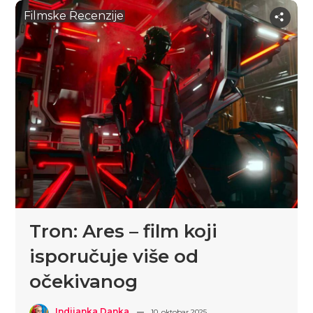
Filmske Recenzije
Tron: Ares – film koji
isporučuje više od
očekivanog
Indijanka Danka
10. oktobar 2025.