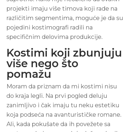
projekti imaju više timova koji rade na
različitim segmentima, moguće je da su
pojedini kostimografi radili na
specifičnim delovima produkcije.
Kostimi koji zbunjuju
više nego što
pomažu
Moram da priznam da mi kostimi nisu
do kraja legli. Na prvi pogled deluju
zanimljivo i čak imaju tu neku estetiku
koja podseća na avanturističke romane.
Ali, kada pokušate da ih povežete sa