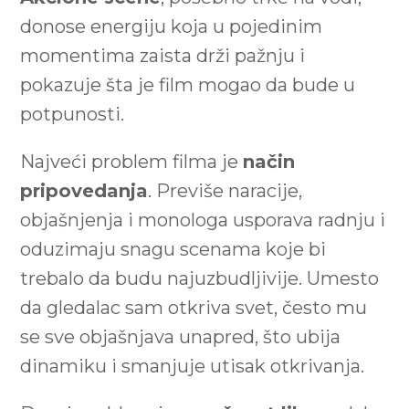
donose energiju koja u pojedinim
momentima zaista drži pažnju i
pokazuje šta je film mogao da bude u
potpunosti.
Najveći problem filma je
način
pripovedanja
. Previše naracije,
objašnjenja i monologa usporava radnju i
oduzimaju snagu scenama koje bi
trebalo da budu najuzbudljivije. Umesto
da gledalac sam otkriva svet, često mu
se sve objašnjava unapred, što ubija
dinamiku i smanjuje utisak otkrivanja.