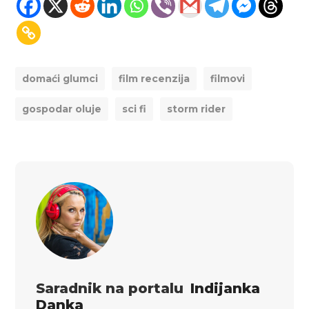
domaći glumci
film recenzija
filmovi
gospodar oluje
sci fi
storm rider
Saradnik na portalu
Indijanka
Danka