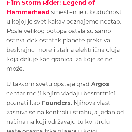
Film Storm Rider: Legend of
Hammerhead
smešten je u budućnost
u kojoj je svet kakav poznajemo nestao.
Posle velikog potopa ostala su samo
ostrva, dok ostatak planete prekriva
beskrajno more i stalna električna oluja
koja deluje kao granica iza koje se ne
može.
U takvom svetu opstaje grad
Argos
,
centar moći kojim vladaju besmrtnici
poznati kao
Founders
. Njihova vlast
zasniva se na kontroli i strahu, a jedan od
načina na koji održavaju tu kontrolu
jeste opasna trka glisera u kojoj