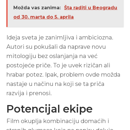
Možda vas zanima:
Šta raditi u Beogradu
od 30. marta do 5. aprila
Ideja sveta je zanimljiva i ambiciozna.
Autori su pokušali da naprave novu
mitologiju bez oslanjanja na već
postojeće priče. To je uvek rizičan ali
hrabar potez. Ipak, problem ovde možda
nastaje u načinu na koji se ta priča
razvija i prenosi.
Potencijal ekipe
Film okuplja kombinaciju domaćih i