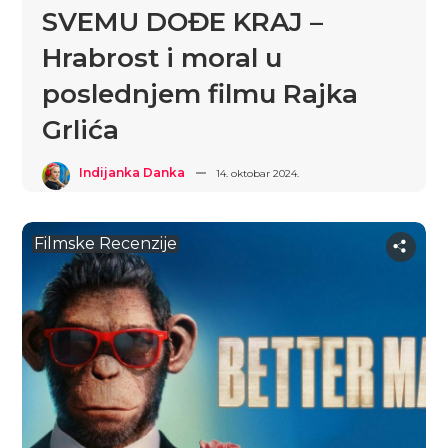
SVEMU DOĐE KRAJ –
Hrabrost i moral u
poslednjem filmu Rajka
Grlića
Indijanka Danka
14. oktobar 2024.
Filmske Recenzije