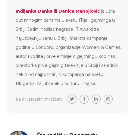
Indijanka Danka ili Danica Manojlović
je utrla
put mnogim ženama u svetu IT-ja i gejminga u
Srbiji. Jedini nosilac nagrade IT Award za
najuspešniju ženu u Srbiji, finalista kampanje
godine u Londonu organizacije Women in Games,
autor i voditelj prve emisije o gejmingu kod nas,
direktorka prve gejmig televizije u Srbiji i saradnik
nekih od najpoznatijih kompanija na svetu.
Blogerka, zaljubljenik u kulturu i majka.
Na društvenim mrežama