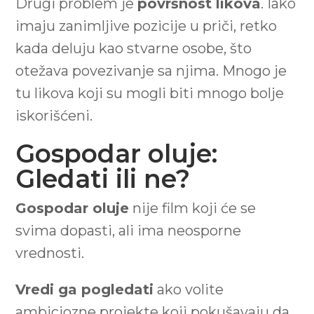
Drugi problem je
površnost likova
. Iako
imaju zanimljive pozicije u priči, retko
kada deluju kao stvarne osobe, što
otežava povezivanje sa njima. Mnogo je
tu likova koji su mogli biti mnogo bolje
iskorišćeni.
Gospodar oluje:
Gledati ili ne?
Gospodar oluje
nije film koji će se
svima dopasti, ali ima neosporne
vrednosti.
Vredi ga pogledati
ako volite
ambiciozne projekte koji pokušavaju da