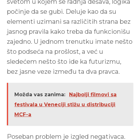
svetom u kojem se radnja dešava, logika
počinje da se gubi. Deluje kao da su
elementi uzimani sa različitih strana bez
jasnog pravila kako treba da funkcionišu
zajedno. U jednom trenutku imate nešto
što podseća na prošlost, a već u
sledećem nešto što ide ka futurizmu,
bez jasne veze između ta dva pravca.
Možda vas zanima:
Najbolji filmovi sa
festivala u Veneciji stižu u distribuciji
MCF-a
Poseban problem je izgled negativaca.