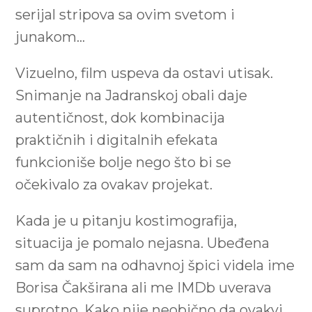
serijal stripova sa ovim svetom i
junakom…
Vizuelno, film uspeva da ostavi utisak.
Snimanje na Jadranskoj obali daje
autentičnost, dok kombinacija
praktičnih i digitalnih efekata
funkcioniše bolje nego što bi se
očekivalo za ovakav projekat.
Kada je u pitanju kostimografija,
situacija je pomalo nejasna. Ubeđena
sam da sam na odhavnoj špici videla ime
Borisa Čakširana ali me IMDb uverava
suprotno. Kako nije neobično da ovakvi