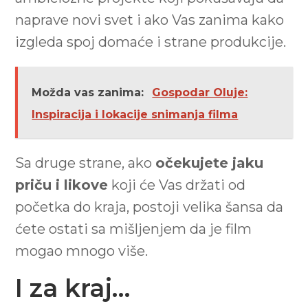
naprave novi svet i ako Vas zanima kako
izgleda spoj domaće i strane produkcije.
Možda vas zanima:
Gospodar Oluje:
Inspiracija i lokacije snimanja filma
Sa druge strane, ako
očekujete jaku
priču i likove
koji će Vas držati od
početka do kraja, postoji velika šansa da
ćete ostati sa mišljenjem da je film
mogao mnogo više.
I za kraj…