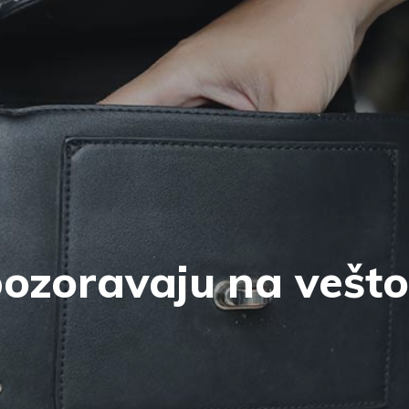
ozoravaju na vešt