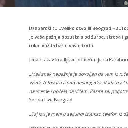
Džeparoši su uveliko osvojili Beograd – aut
je vaša pažnja posustala od žurbe, stresa i gu
ruka možda baš u vašoj torbi.
Jedan takav kradljivac primećen je na
Karabur
„
Mali znak nepažnje je dovoljan da vam izvuče 
visok, tetovaža ispod desnog oka
. Radi to is
na vreme i počela da vičem. Pazite se, pogotov
Serbia Live Beograd.
„
Taj isti je meni u sekundi izvukao telefon iz d