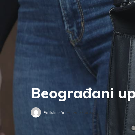
Beograđani up
Palilula.info
25. januar 2023.