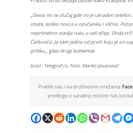
Pratioci su do detalja opisali kako kradljivac vr
„
Desio mi se slučaj gde mi je ukraden telefon… 
imate, koliko novca u novčaniku i slično. Pot
neprimetno stavlja ruku u vaš džep. Onda trči
Ćetkovića. Ja sam jedna od prvih koju je on usp
priliku
„, glasi drugi komentar.
Izvor: Telegraf.rs, Foto. Marko Jovanović
Pratite nas i na društvenim mrežama:
Fac
predloge o saradnji možete nas kontak