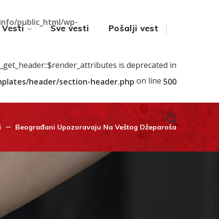
.info/public_html/wp-
Vesti
Sve vesti
Pošalji vest
s_get_header::$render_attributes is deprecated in
on line
emplates/header/section-header.php
500
i
Beograđani Upozoravaju Na Veštog Džeparoša