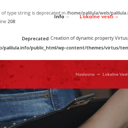
) of type string is deprecated in
/home/palilula/web/palilula
Info
Lokalne vesti
line
208
: Creation of dynamic property Virtu
Deprecated
b/palilula.info/public_html/wp-content/themes/virtus/t
Naslovna
Lokalne Vest