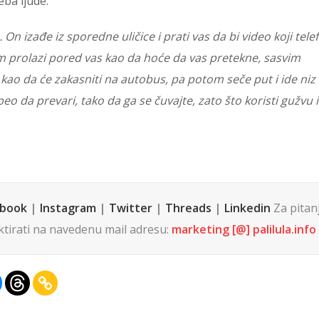
eba ljude.
On izađe iz sporedne uličice i prati vas da bi video koji tele
om prolazi pored vas kao da hoće da vas pretekne, sasvim
 kao da će zakasniti na autobus, pa potom seče put i ide niz
eo da prevari, tako da ga se čuvajte, zato što koristi gužvu 
ebook
|
Instagram
|
Twitter
|
Threads
|
Linkedin
Za pitanja
tirati na navedenu mail adresu:
marketing [@] palilula.info