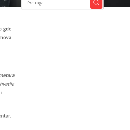
mo gde
jihova
imetara
hvatila
i
entar.