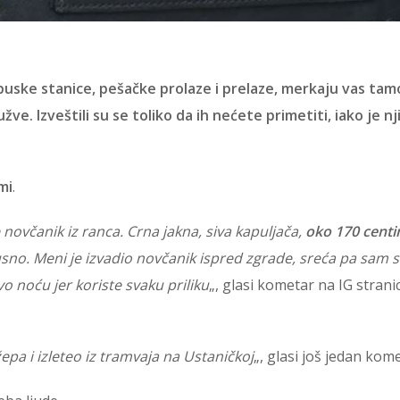
obuske stanice, pešačke prolaze i prelaze, merkaju vas ta
žve. Izveštili su se toliko da ih nećete primetiti, iako je n
mi
.
novčanik iz ranca. Crna jakna, siva kapuljača,
oko 170 cent
kusno. Meni je izvadio novčanik ispred zgrade, sreća pa sam s
o noću jer koriste svaku priliku
„, glasi kometar na IG stranic
žepa i izleteo iz tramvaja na Ustaničkoj
„, glasi još jedan kom