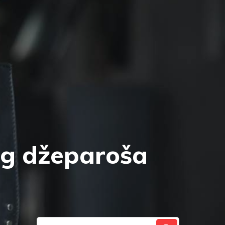
og džeparoša