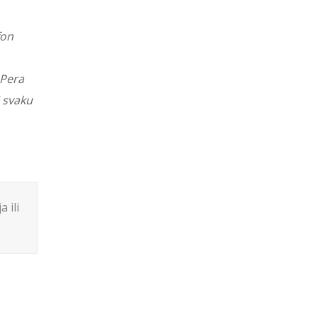
fon
 Pera
i svaku
 ili