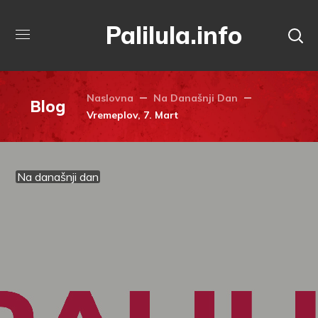
Palilula.info
Naslovna
Na Današnji Dan
Blog
Vremeplov, 7. Mart
Na današnji dan