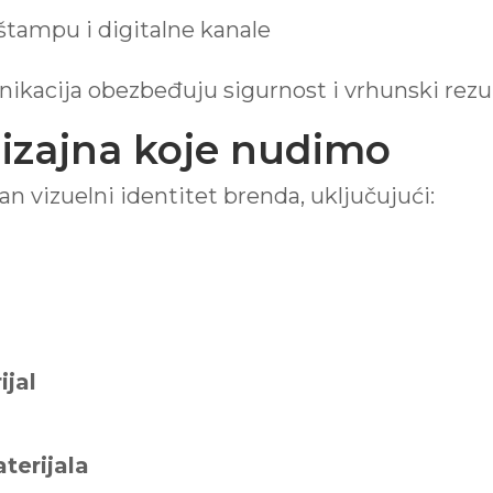
štampu i digitalne kanale
ikacija obezbeđuju sigurnost i vrhunski rezul
dizajna koje nudimo
vizuelni identitet brenda, uključujući:
ijal
terijala