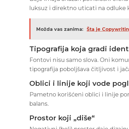
luksuz i direktno uticati na odluke
Možda vas zanima:
Šta je Copywriti
Tipografija koja gradi ident
Fontovi nisu samo slova. Oni komunic
tipografija poboljšava čitljivost i ja
Oblici i linije koji vode pog
Pametno korišćeni oblici i linije po
balans.
Prostor koji „diše“