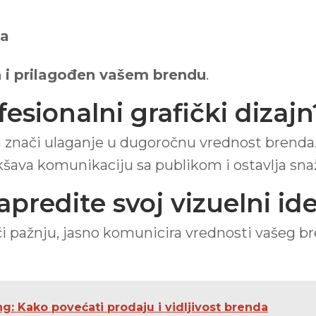
ja
n i prilagođen vašem brendu
.
esionalni grafički dizajn
jn znači ulaganje u dugoročnu vrednost brenda.
kšava komunikaciju sa publikom i ostavlja snaž
predite svoj vizuelni ide
lači pažnju, jasno komunicira vrednosti vašeg b
g: Kako povećati prodaju i vidljivost brenda