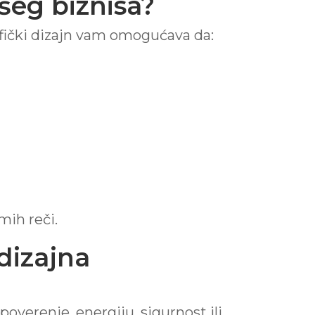
ašeg biznisa?
grafički dizajn vam omogućava da:
mih reči.
dizajna
overenje, energiju, sigurnost ili