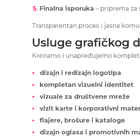
Finalna isporuka
– priprema za 
Transparentan proces i jasna komun
Usluge grafičkog 
Kreiramo i unapređujemo kompletan 
dizajn i redizajn logotipa
kompletan vizuelni identitet
vizuale za društvene mreže
vizit karte i korporativni mater
flajere, brošure i kataloge
dizajn oglasa i promotivnih ma