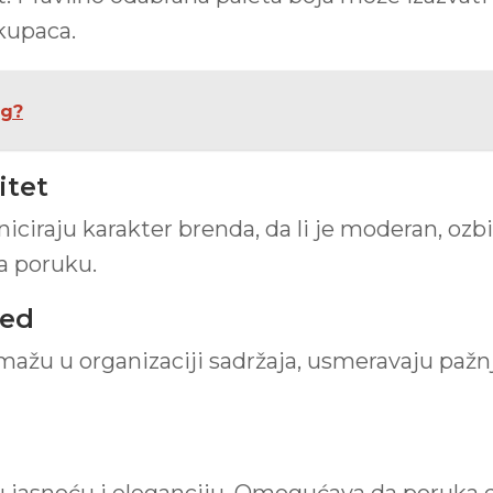
 kupaca.
ng?
itet
iraju karakter brenda, da li je moderan, ozbilja
ča poruku.
led
mažu u organizaciji sadržaja, usmeravaju pažnj