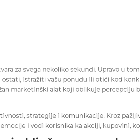
tvara za svega nekoliko sekundi. Upravo u tom
t ostati, istražiti vašu ponudu ili otići kod ko
žan marketinški alat koji oblikuje percepciju 
ativnosti, strategije i komunikacije. Kroz pažl
mocije i vodi korisnika ka akciji, kupovini, ko