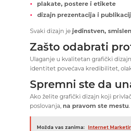
plakate, postere i etikete
dizajn prezentacija i publikaci
Svaki dizajn je
jedinstven, smisle
Zašto odabrati prof
Ulaganje u kvalitetan grafički diza
identitet povećava kredibilitet, ola
Spremni ste da una
Ako želite grafički dizajn koji priv
poslovanja,
na pravom ste mestu
.
Možda vas zanima:
Internet Marketin