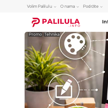
Volim Palilulu
O nama
Podržite
In
Promo
Tehnika