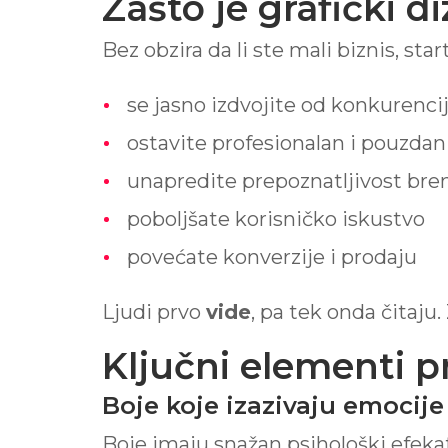
Zašto je grafički d
Bez obzira da li ste mali biznis, st
se jasno izdvojite od konkurenci
ostavite profesionalan i pouzdan
unapredite prepoznatljivost bre
poboljšate korisničko iskustvo
povećate konverzije i prodaju
Ljudi prvo
vide
, pa tek onda čitaju.
Ključni elementi p
Boje koje izazivaju emocije
Boje imaju snažan psihološki efekat