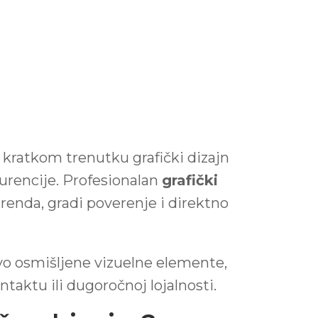
 kratkom trenutku grafički dizajn
nkurencije. Profesionalan
grafički
brenda, gradi poverenje i direktno
jivo osmišljene vizuelne elemente,
ntaktu ili dugoročnoj lojalnosti.