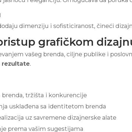
nu jasnoću i eleganciju. Omogućava da poruka d
u
dodaju dimenziju i sofisticiranost, čineći dizajn
pristup grafičkom dizajn
njem vašeg brenda, ciljne publike i poslovnih
 rezultate
.
a brenda, tržišta i konkurencije
enja usklađena sa identitetom brenda
ealizacija uz savremene dizajnerske alate
nje prema vašim sugestijama