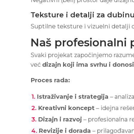
Negativni (beli) prostor daje dizaj
Teksture i detalji za dubin
Suptilne teksture i vizuelni detalji 
Naš profesionalni 
Svaki projekat započinjemo razumeva
već
dizajn koji ima svrhu i donosi
Proces rada:
Istraživanje i strategija
– analiz
Kreativni koncept
– idejna reš
Dizajn i razvoj
– profesionalna r
Revizije i dorada
– prilagođava