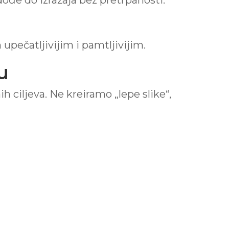
ođe do izražaja bez pretrpanosti.
 upečatljivijim i pamtljivijim.
u
 ciljeva. Ne kreiramo „lepe slike“,