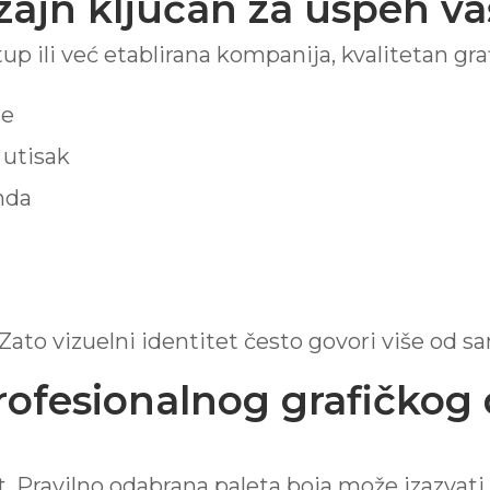
izajn ključan za uspeh v
artup ili već etablirana kompanija, kvalitetan 
je
 utisak
nda
 Zato vizuelni identitet često govori više od sa
rofesionalnog grafičkog 
. Pravilno odabrana paleta boja može izazvati p