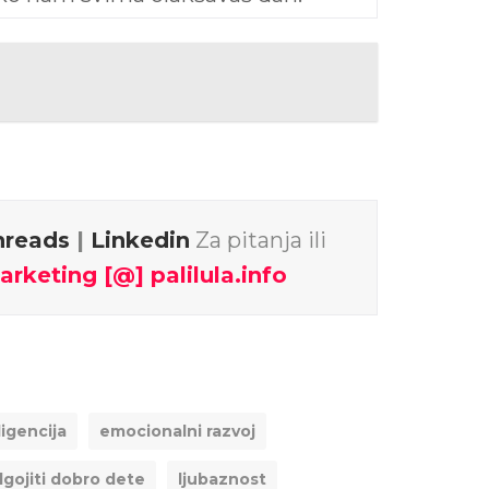
hreads
|
Linkedin
Za pitanja ili
arketing [@] palilula.info
igencija
emocionalni razvoj
gojiti dobro dete
ljubaznost