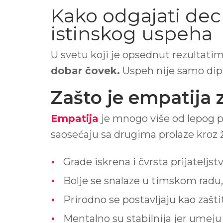
Kako odgajati dec
istinskog uspeha
U svetu koji je opsednut rezultatima
dobar čovek.
Uspeh nije samo dipl
Zašto je empatija
Empatija
je mnogo više od lepog p
saosećaju sa drugima prolaze kroz 
Grade iskrena i čvrsta prijateljstv
Bolje se snalaze u timskom radu, 
Prirodno se postavljaju kao zašti
Mentalno su stabilnija jer umeju