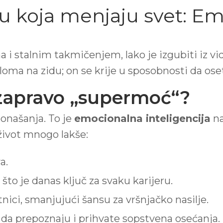
u koja menjaju svet: Em
 i stalnim takmičenjem, lako je izgubiti iz vid
oma na zidu; on se krije u sposobnosti da ose
 zapravo „supermoć“?
onašanja. To je
emocionalna inteligencija
na
život mnogo lakše:
a.
što je danas ključ za svaku karijeru.
tnici, smanjujući šansu za vršnjačko nasilje.
 da prepoznaju i prihvate sopstvena osećanja.