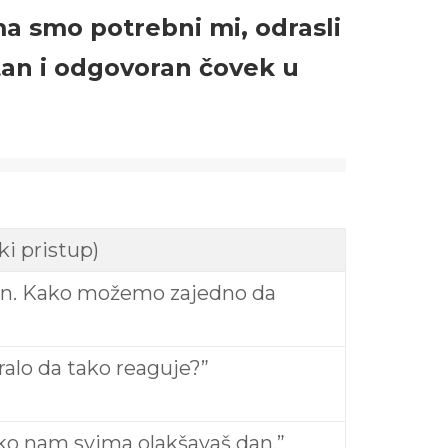
ma smo potrebni mi, odrasli
stan i odgovoran čovek u
ki pristup)
an. Kako možemo zajedno da
eralo da tako reaguje?”
ako nam svima olakšavaš dan.”