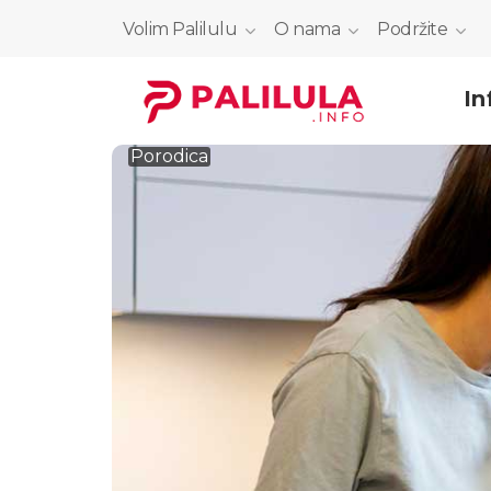
Volim Palilulu
O nama
Podržite
In
Porodica