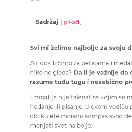
Sadržaj
prikaži
Svi mi želimo najbolje za svoju
Ali, dok trčimo za peticama i medal
niko ne gleda?
Da li je važnije da
razume tuđu tugu i nesebično p
Empatija nije talenat sa kojim se ne
hodanje ili pisanje. U ovom vodiču
oblikujete moralni kompas svog de
menjati svet na bolje.