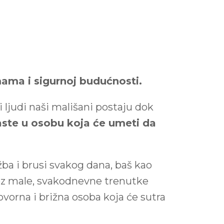
mama i sigurnoj budućnosti.
 ljudi naši mališani postaju dok
zraste u osobu koja će umeti da
ežba i brusi svakog dana, baš kao
roz male, svakodnevne trenutke
orna i brižna osoba koja će sutra