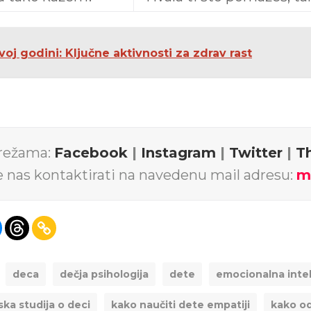
oj godini: Ključne aktivnosti za zdrav rast
mrežama:
Facebook
|
Instagram
|
Twitter
|
T
e nas kontaktirati na navedenu mail adresu:
m
deca
dečja psihologija
dete
emocionalna intel
ska studija o deci
kako naučiti dete empatiji
kako od