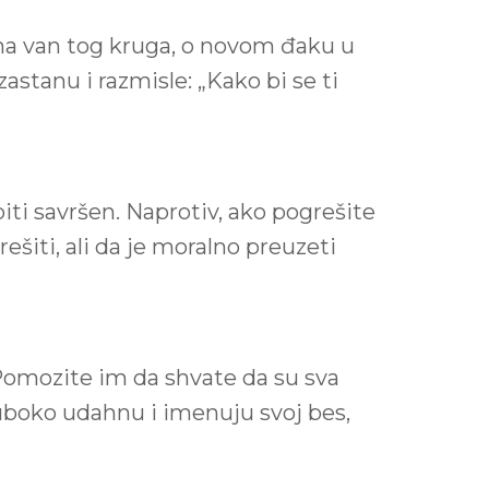
nima van tog kruga, o novom đaku u
zastanu i razmisle: „Kako bi se ti
biti savršen. Naprotiv, ako pogrešite
grešiti, ali da je moralno preuzeti
. Pomozite im da shvate da su sva
duboko udahnu i imenuju svoj bes,