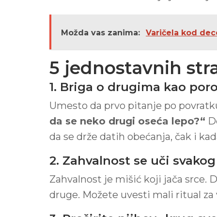
Možda vas zanima:
Varičela kod de
5 jednostavnih stra
1. Briga o drugima kao poro
Umesto da prvo pitanje po povratku 
da se neko drugi oseća lepo?“
De
da se drže datih obećanja, čak i ka
2. Zahvalnost se uči svako
Zahvalnost je mišić koji jača srce. D
druge. Možete uvesti mali ritual za