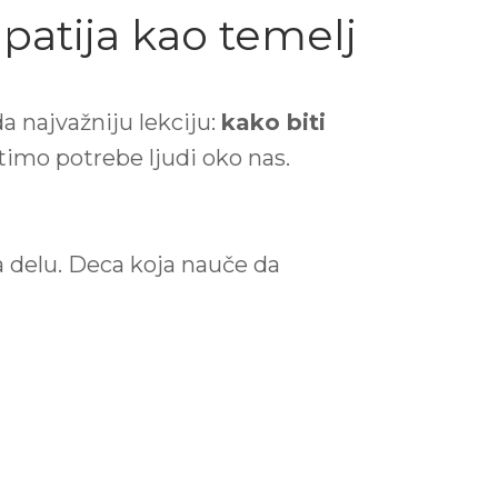
patija kao temelj
a najvažniju lekciju:
kako biti
timo potrebe ljudi oko nas.
 delu. Deca koja nauče da