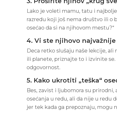
3. Proširite njihov „krug sve
Lako je voleti mamu, tatu i najbolj
razredu koji još nema društvo ili o 
osećao da si na njihovom mestu?“
4. Vi ste njihovo najvažnij
Deca retko slušaju naše lekcije, ali
ili planete, priznajte to i izvinite se
odgovornost.
5. Kako ukrotiti „teška“ os
Bes, zavist i ljubomora su prirodni
osećanja u redu, ali da nije u redu
jer tek kada ga prepoznaju, mogu nj