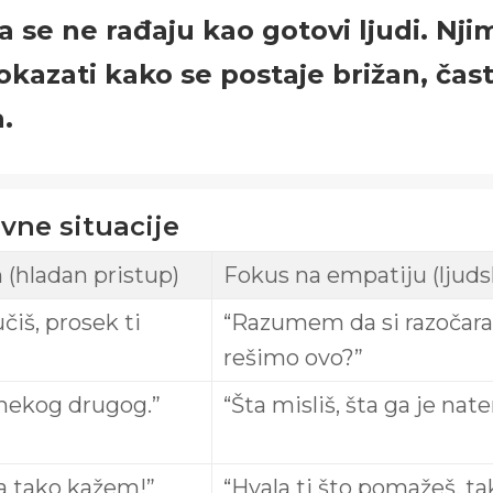
 se ne rađaju kao gotovi ljudi. Nji
 pokazati kako se postaje brižan, ča
a.
vne situacije
 (hladan pristup)
Fokus na empatiju (ljuds
čiš, prosek ti
“Razumem da si razočar
rešimo ovo?”
 nekog drugog.”
“Šta misliš, šta ga je nat
ja tako kažem!”
“Hvala ti što pomažeš, t