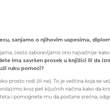
 decu, sanjamo o njihovim uspesima, diplo
jama, često zaboravljamo ono najvažnije: kakvi
 dete ima savršen prosek u knjižici ili da i
ruži ruku pomoći?
ko prosto rodi (ili ne). To je veština koja se v
 prolazimo kroz pet ključnih načina kako da k
teta i pomognete mu da postane srećna, odgov