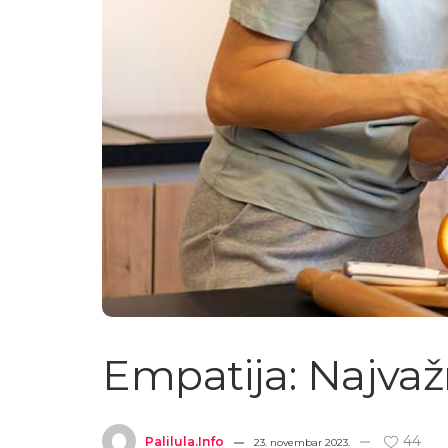
Empatija: Najvažn
44
Palilula.info
23. novembar 2023.