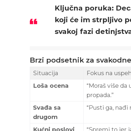
Ključna poruka:
Deca
koji će im strpljivo
svakoj fazi detinjstv
Brzi podsetnik za svakodne
Situacija
Fokus na uspeh
Loša ocena
“Moraš više da u
propada.”
Svađa sa
“Pusti ga, nađi
drugom
Kućni poslovi
“Spremi to jer 