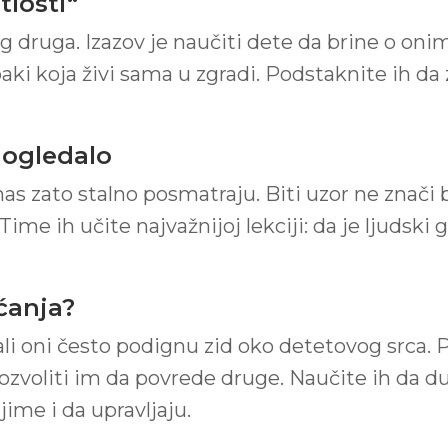
tlosti“
eg druga. Izazov je naučiti dete da brine o o
baki koja živi sama u zgradi. Podstaknite ih da 
e ogledalo
 nas zato stalno posmatraju. Biti uzor ne znači 
. Time ih učite najvažnijoj lekciji: da je ljudski 
ećanja?
, ali oni često podignu zid oko detetovog srca
 dozvoliti im da povrede druge. Naučite ih da 
ime i da upravljaju.