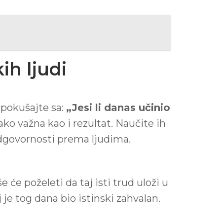
ih ljudi
 pokušajte sa:
„Jesi li danas učinio
ko važna kao i rezultat. Naučite ih
 odgovornosti prema ljudima.
 će poželeti da taj isti trud uloži u
je tog dana bio istinski zahvalan.