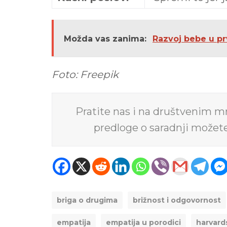
Možda vas zanima:
Razvoj bebe u prv
Foto: Freepik
Pratite nas i na društvenim 
predloge o saradnji možet
briga o drugima
brižnost i odgovornost
empatija
empatija u porodici
harvard