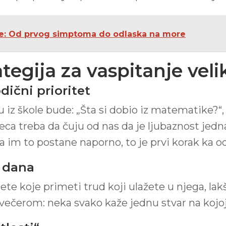
ce: Od prvog simptoma do odlaska na more
tegija za vaspitanje velik
dični prioritet
iz škole bude: „Šta si dobio iz matematike?“,
ca treba da čuju od nas da je ljubaznost jedna
da im to postane naporno, to je prvi korak ka
g dana
ete koje primeti trud koji ulažete u njega, lakše
 večerom: neka svako kaže jednu stvar na kojoj 