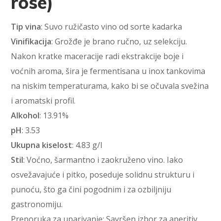
rosé)
Tip vina
: Suvo ružičasto vino od sorte kadarka
Vinifikacija
: Grožđe je brano ručno, uz selekciju.
Nakon kratke maceracije radi ekstrakcije boje i
voćnih aroma, šira je fermentisana u inox tankovima
na niskim temperaturama, kako bi se očuvala svežina
i aromatski profil.
Alkohol
: 13.91%
pH
: 3.53
Ukupna kiselost
: 4.83 g/l
Stil
: Voćno, šarmantno i zaokruženo vino. Iako
osvežavajuće i pitko, poseduje solidnu strukturu i
punoću, što ga čini pogodnim i za ozbiljniju
gastronomiju.
Preporuka za uparivanje: Savršen izbor za aperitiv,