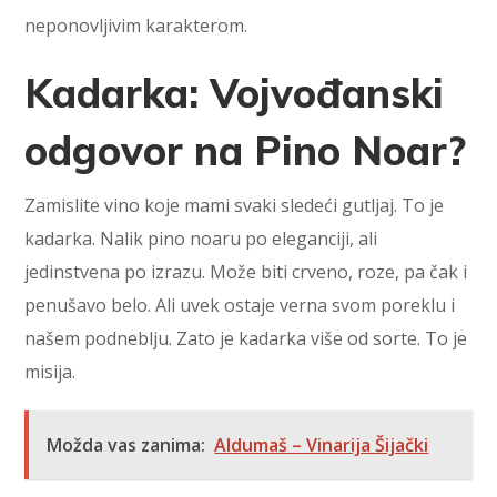
neponovljivim karakterom.
Kadarka: Vojvođanski
odgovor na Pino Noar?
Zamislite vino koje mami svaki sledeći gutljaj. To je
kadarka. Nalik pino noaru po eleganciji, ali
jedinstvena po izrazu. Može biti crveno, roze, pa čak i
penušavo belo. Ali uvek ostaje verna svom poreklu i
našem podneblju. Zato je kadarka više od sorte. To je
misija.
Možda vas zanima:
Aldumaš – Vinarija Šijački