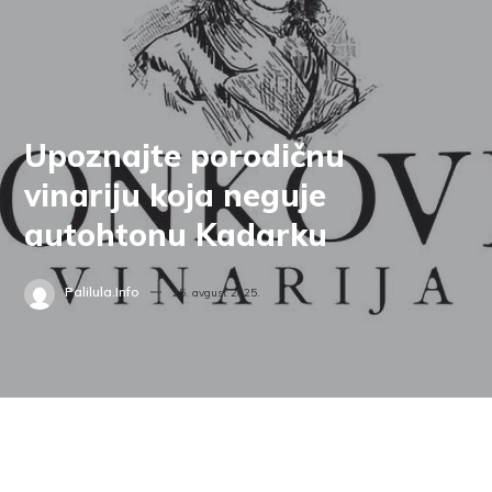
Upoznajte porodičnu
vinariju koja neguje
autohtonu Kadarku
Palilula.info
25. avgust 2025.