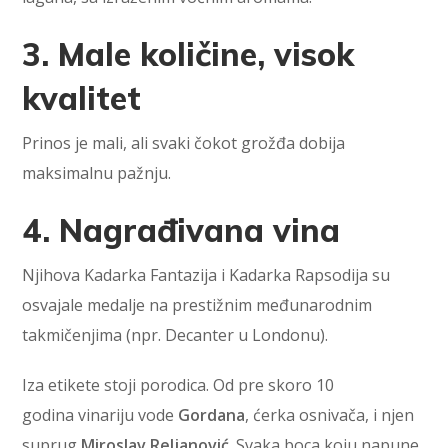
3. Male količine, visok
kvalitet
Prinos je mali, ali svaki čokot grožđa dobija
maksimalnu pažnju.
4. Nagrađivana vina
Njihova Kadarka Fantazija i Kadarka Rapsodija su
osvajale medalje na prestižnim međunarodnim
takmičenjima (npr. Decanter u Londonu).
Iza etikete stoji porodica. Od pre skoro 10
godina vinariju vode
Gordana
, ćerka osnivača, i njen
suprug
Miroslav Reljanović
. Svaka boca koju napune