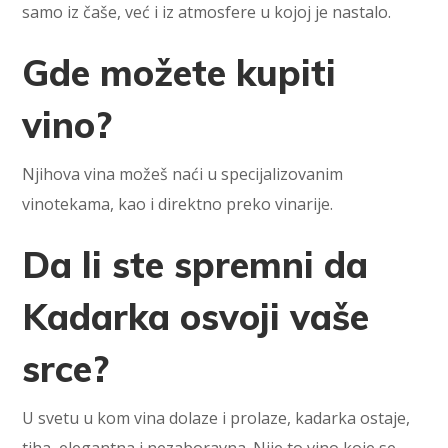
samo iz čaše, već i iz atmosfere u kojoj je nastalo.
Gde možete kupiti
vino?
Njihova vina možeš naći u specijalizovanim
vinotekama, kao i direktno preko vinarije.
Da li ste spremni da
Kadarka osvoji vaše
srce?
U svetu u kom vina dolaze i prolaze, kadarka ostaje,
tiha, elegantna i nezaboravna. Nije to vino koje se