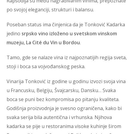
Rapsodija su među nagrađivanim vinima, prepoznate
po svojoj eleganciji, strukturi i balansu.
Poseban status ima činjenica da je Tonković Kadarka
jedino
srpsko vino izloženo u svetskom vinskom
muzeju, La Cité du Vin u Bordou
.
Tamo, gde se nalaze vina iz najpoznatijih regija sveta,
stoji i boca sa vojvođanskog peska.
Vinarija Tonković iz godine u godinu izvozi svoja vina
u Francusku, Belgiju, Švajcarsku, Dansku… Svaka
boca se puni bez kompromisa po pitanju kvaliteta.
Godišnja proizvodnja je svesno ograničena, kako bi
svaka serija bila autentična i vrhunska. Njihova
kadarka se pije u restoranima visoke kuhinje širom