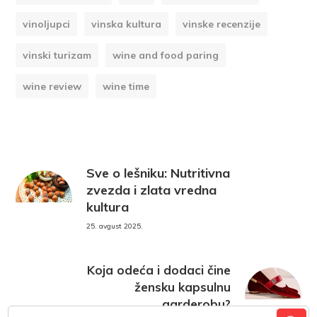
vinoljupci
vinska kultura
vinske recenzije
vinski turizam
wine and food paring
wine review
wine time
Sve o lešniku: Nutritivna
zvezda i zlata vredna
kultura
25. avgust 2025.
Koja odeća i dodaci čine
žensku kapsulnu
garderobu?