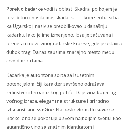
Poreklo kadarke
vodi iz oblasti Skadra, po kojem je
prvobitno i nosila ime, skadarka. Tokom seoba Srba
ka Ugarskoj, naziv se preoblikovao u današnju
kadarku. Iako je ime izmenjeno, loza je sačuvana i
preneta u nove vinogradarske krajeve, gde je ostavila
dubok trag. Danas zauzima značajno mesto među
crvenim sortama.
Kadarka je autohtona sorta sa izuzetnim
potencijalom, čiji karakter savršeno odražava
jedinstveni teroar iz kog potiče. Daje
vina bogatog
voćnog izraza, elegantne strukture i prirodno
izbalansirane svežine
. Na peskovitom tlu severne
Bačke, ona se pokazuje u svom najboljem svetlu, kao
autentično vino sa snažnim identitetom i