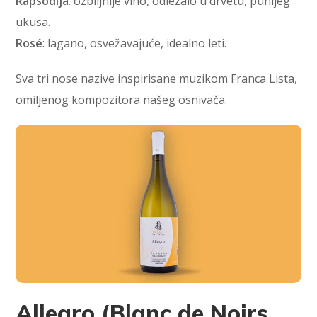
Rapsodija
: ozbiljnije vino, odležalo u drvetu, punijeg
ukusa.
Rosé
: lagano, osvežavajuće, idealno leti.
Sva tri nose nazive inspirisane muzikom Franca Lista,
omiljenog kompozitora našeg osnivača.
Allegro (Blanc de Noirs