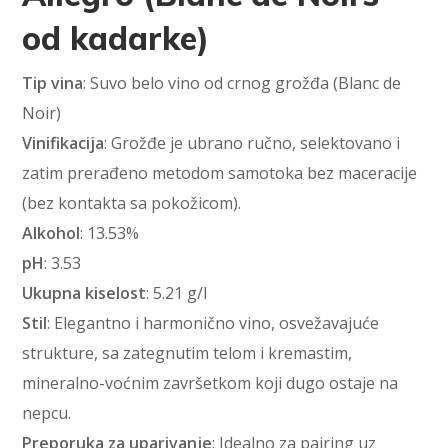
od kadarke)
Tip vina
: Suvo belo vino od crnog grožđa (Blanc de
Noir)
Vinifikacija
: Grožđe je ubrano ručno, selektovano i
zatim prerađeno metodom samotoka bez maceracije
(bez kontakta sa pokožicom).
Alkohol
: 13.53%
pH
: 3.53
Ukupna kiselost
: 5.21 g/l
Stil
: Elegantno i harmonično vino, osvežavajuće
strukture, sa zategnutim telom i kremastim,
mineralno-voćnim završetkom koji dugo ostaje na
nepcu.
Preporuka za uparivanje
: Idealno za pairing uz