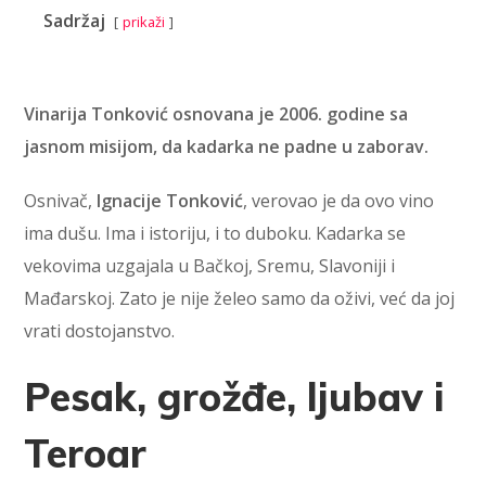
Sadržaj
prikaži
Vinarija Tonković osnovana je 2006. godine sa
jasnom misijom, da kadarka ne padne u zaborav.
Osnivač,
Ignacije Tonković
, verovao je da ovo vino
ima dušu. Ima i istoriju, i to duboku. Kadarka se
vekovima uzgajala u Bačkoj, Sremu, Slavoniji i
Mađarskoj. Zato je nije želeo samo da oživi, već da joj
vrati dostojanstvo.
Pesak, grožđe, ljubav i
Teroar