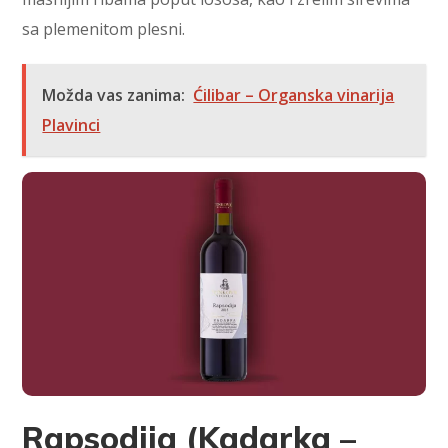
sa plemenitom plesni.
Možda vas zanima:
Ćilibar – Organska vinarija
Plavinci
Rapsodija (Kadarka –