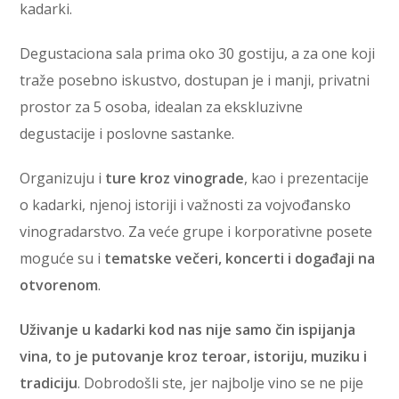
kadarki.
Degustaciona sala prima oko 30 gostiju, a za one koji
traže posebno iskustvo, dostupan je i manji, privatni
prostor za 5 osoba, idealan za ekskluzivne
degustacije i poslovne sastanke.
Organizuju i
ture kroz vinograde
, kao i prezentacije
o kadarki, njenoj istoriji i važnosti za vojvođansko
vinogradarstvo. Za veće grupe i korporativne posete
moguće su i
tematske večeri, koncerti i događaji na
otvorenom
.
Uživanje u kadarki kod nas nije samo čin ispijanja
vina, to je putovanje kroz teroar, istoriju, muziku i
tradiciju
. Dobrodošli ste, jer najbolje vino se ne pije