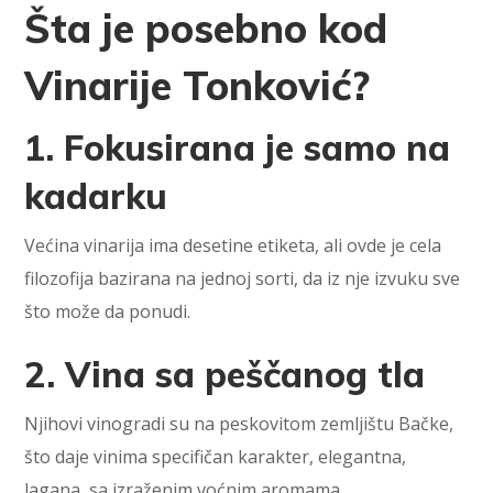
Šta je posebno kod
Vinarije Tonković?
1. Fokusirana je samo na
kadarku
Većina vinarija ima desetine etiketa, ali ovde je cela
filozofija bazirana na jednoj sorti, da iz nje izvuku sve
što može da ponudi.
2. Vina sa peščanog tla
Njihovi vinogradi su na peskovitom zemljištu Bačke,
što daje vinima specifičan karakter, elegantna,
lagana, sa izraženim voćnim aromama.