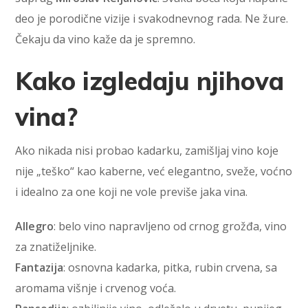
deo je porodične vizije i svakodnevnog rada. Ne žure.
Čekaju da vino kaže da je spremno.
Kako izgledaju njihova
vina?
Ako nikada nisi probao kadarku, zamišljaj vino koje
nije „teško“ kao kaberne, već elegantno, sveže, voćno
i idealno za one koji ne vole previše jaka vina.
Allegro
: belo vino napravljeno od crnog grožđa, vino
za znatiželjnike.
Fantazija
: osnovna kadarka, pitka, rubin crvena, sa
aromama višnje i crvenog voća.