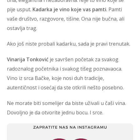
pije usput.
Kadarka je vino koje vas pamti
. Pamti
vaše društvo, razgovore, tišine. Ona nije bučna, ali
ostavlja trag.
Ako još niste probali kadarku, sada je pravi trenutak.
Vinarija Tonković
je savršen početak za svakog
radoznalog početnika i svakog tišeg poznavaoca.
Vino iz srca Bačke, koje nosi duh tradicije,
autentičnost i osećaj da ste otkrili nešto posebno.
Ne morate biti somelijer da biste uživali u čaši vina.
Dovoljno je da otvorite jednu bocu. I srce.