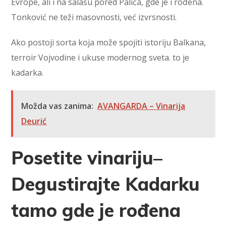
Evrope, ali i na salašu pored Palića, gde je i rođena.
Tonković ne teži masovnosti, već izvrsnosti.
Ako postoji sorta koja može spojiti istoriju Balkana,
terroir Vojvodine i ukuse modernog sveta. to je
kadarka.
Možda vas zanima:
AVANGARDA – Vinarija
Deurić
Posetite vinariju–
Degustirajte Kadarku
tamo gde je rođena