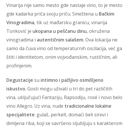
Vinarija nije samo mesto gde nastaje vino, to je mesto
gde kadarka priča svoju priču. Smeštena u
Bačkim
Vinogradima
, tik uz mađarsku granicu, vinarija
Tonković je
ukopana u peščanu dinu
, okružena
vinogradima i
autentičnim salašem
. Ova lokacija ne
samo da čuva vino od temperaturnih oscilacija, već ga
štiti i identitetom, onim vojvođanskim, rustičnim, ali
profinjenim.
Degustacije
su
intimno i pažljivo osmišljeno
iskustvo
. Gosti mogu uživati u tri do pet različitih
vina, uključujući Fantaziju, Rapsodiju, rosé i novo belo
vino Allegro. Uz vina, nude
tradicionalne lokalne
specijalitete
: gulaš, perkelt, domaći beli sirevi i
dimljena riba, koji se savršeno sljubljuju s karakterom