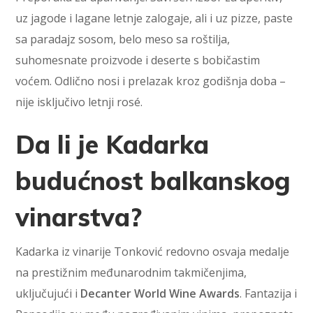
uz jagode i lagane letnje zalogaje, ali i uz pizze, paste
sa paradajz sosom, belo meso sa roštilja,
suhomesnate proizvode i deserte s bobičastim
voćem. Odlično nosi i prelazak kroz godišnja doba –
nije isključivo letnji rosé.
Da li je Kadarka
budućnost balkanskog
vinarstva?
Kadarka iz vinarije Tonković redovno osvaja medalje
na prestižnim međunarodnim takmičenjima,
uključujući i
Decanter World Wine Awards
. Fantazija i