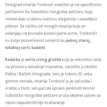
Vinograd vinarije Tonković smešten je na specifičnom
peščanom tlu Subotičko-horgoške peščare, koje
vinima daje izraženu svežinu, eleganciju i zavodljivu
pitkost. Za razliku od mnogih vinarija koje se
oslanjaju na poznate komercijalne sorte, Tonkovići
su svoju posvećenost usmerili ka
jednoj staroj,
lokalnoj sorti, kadarki
.
Kadarka
je
sorta crnog grožđa
koja je vekovima rasla
na prostoru današnje Vojvodine, naročito u okolini
Palića i Bačkih Vinograda. Iako je tokom 20. veka
gotovo nestala, vinarija Tonković ju je sačuvala i
vratila u život, verujući da upravo peskoviti terroir
Subotičko-horgoške peščare pruža idealne uslove za
njeno najautentičnije izražavanje.