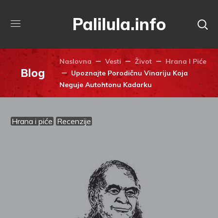
Palilula.info
Naslovna
Vesti
Život
Hrana I Piće
Blog
Upoznajte Porodičnu Vinariju Koja
Neguje Autohtonu Kadarku
Hrana i piće
Recenzije