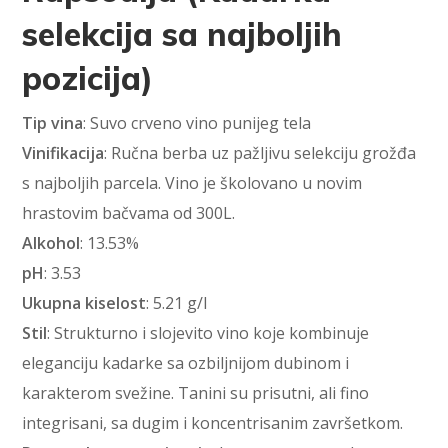
selekcija sa najboljih
pozicija)
Tip vina
: Suvo crveno vino punijeg tela
Vinifikacija
: Ručna berba uz pažljivu selekciju grožđa
s najboljih parcela. Vino je školovano u novim
hrastovim bačvama od 300L.
Alkohol
: 13.53%
pH
: 3.53
Ukupna kiselost
: 5.21 g/l
Stil
: Strukturno i slojevito vino koje kombinuje
eleganciju kadarke sa ozbiljnijom dubinom i
karakterom svežine. Tanini su prisutni, ali fino
integrisani, sa dugim i koncentrisanim završetkom.