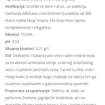
Vinifikacija
: Grožđe se bere ručno, uz selekciju.
Fantazija odležava u korišćenim buradima od 300
litara mađarskog hrasta, što doprinosi njenoj
kompleksnosti i eleganciji.
Alkohol
: 13.53%
pH
: 3.53
Ukupna kiselost
: 5.21 g/l
Stil
: Delikatno i balansirano vino rubin-crvene boje,
sa izraženim aromama višnje, crvenog bobičastog
voća i suptilnih začinskih nota. Tanini su fino zreli i
integrisani, a srednje dugo trajanje na nepcu čini ga
izuzetno svestranim u gastronomskoj upotrebi.
Preporuka za uparivanje
: Odlično se slaže sa
pečenom živinom, jagnjećim kotletima, ali i sa
masnijim ribama poput lososa, kao i zrelim sirevima