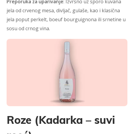
Preporuka za uparivanje
: Izvrsno uz sporo kuvana
jela od crvenog mesa, divljač, gulaše, kao i klasična
jela poput perkelt, boeuf bourguignona ili srnetine u
sosu od crnog vina.
Roze (Kadarka – suvi