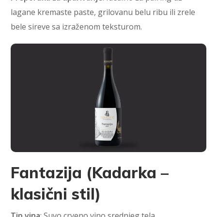
lagane kremaste paste, grilovanu belu ribu ili zrele
bele sireve sa izraženom teksturom.
Fantazija (Kadarka –
klasični stil)
Tip vina
: Suvo crveno vino srednjeg tela