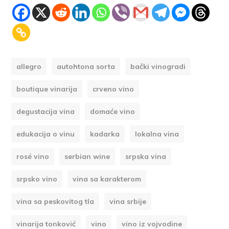
allegro
autohtona sorta
bački vinogradi
boutique vinarija
crveno vino
degustacija vina
domaće vino
edukacija o vinu
kadarka
lokalna vina
rosé vino
serbian wine
srpska vina
srpsko vino
vina sa karakterom
vina sa peskovitog tla
vina srbije
vinarija tonković
vino
vino iz vojvodine