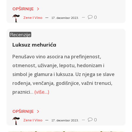
OPŠIRNIJE
0
Zene I Vino
17. decembar 2023.
Recenzije
Luksuz mehurića
Penušavo vino asocira na prefinjenost,
otmenost, uživanje, lepotu, hedonizam i
simbol je glamura i luksuza. Uz njega se slave
rođenja, venčanja, godišnjice, važni trenuci,
praznici
…
(više…)
OPŠIRNIJE
0
Zene I Vino
17. decembar 2023.