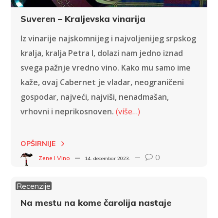
Suveren – Kraljevska vinarija
Iz vinarije najskomnijeg i najvoljenijeg srpskog
kralja, kralja Petra I, dolazi nam jedno iznad
svega pažnje vredno vino. Kako mu samo ime
kaže, ovaj Cabernet je vladar, neograničeni
gospodar, najveći, najviši, nenadmašan,
vrhovni i neprikosnoven.
(više…)
OPŠIRNIJE
0
Zene I Vino
14. decembar 2023.
Recenzije
Na mestu na kome čarolija nastaje