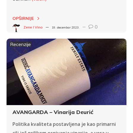
OPŠIRNIJE
0
Zene I Vino
19. decembar 2023.
Recenzije
AVANGARDA – Vinarija Deurić
Politika kvaliteta postavljena je kao primarni
cilj još prilikom osnivanja vinarije, a vera u