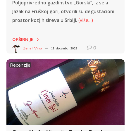
Poljoprivredno gazdinstvo „Gorski“, iz sela
Jazak na Fruškoj gori, otvorili su degustacioni
prostor kozjih sireva u Srbiji.
(više…)
OPŠIRNIJE
0
Zene I Vino
13. decembar 2023.
Recenzije