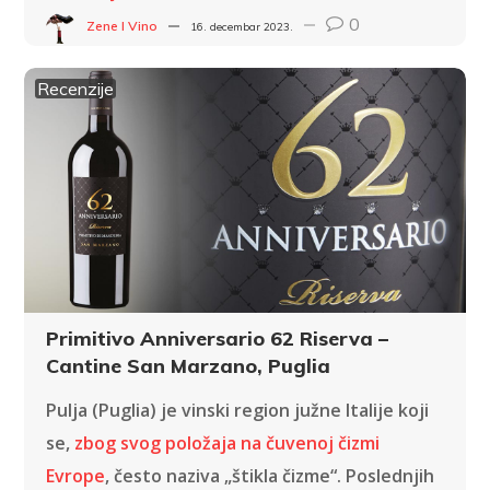
0
Zene I Vino
16. decembar 2023.
Recenzije
Primitivo Anniversario 62 Riserva –
Cantine San Marzano, Puglia
Pulja (Puglia) je vinski region južne Italije koji
se,
zbog svog položaja na čuvenoj čizmi
Evrope
, često naziva „štikla čizme“. Poslednjih