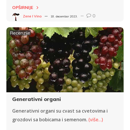
OPŠIRNIJE
0
Zene I Vino
18. decembar 2023.
Recenzije
Generativni organi
Generativni organi su cvast sa cvetovima i
grozdovi sa bobicama i semenom.
(više…)