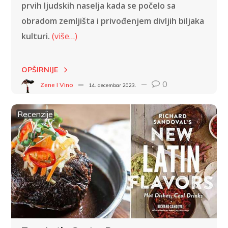
prvih ljudskih naselja kada se počelo sa
obradom zemljišta i privođenjem divljih biljaka
kulturi.
(više…)
OPŠIRNIJE
0
Zene I Vino
14. decembar 2023.
Recenzije