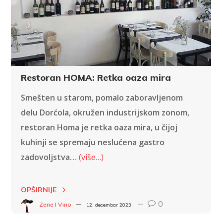
Restoran HOMA: Retka oaza mira
Smešten u starom, pomalo zaboravljenom
delu Dorćola, okružen industrijskom zonom,
restoran Homa je retka oaza mira, u čijoj
kuhinji se spremaju neslućena gastro
zadovoljstva…
(više…)
OPŠIRNIJE
0
Zene I Vino
12. decembar 2023.