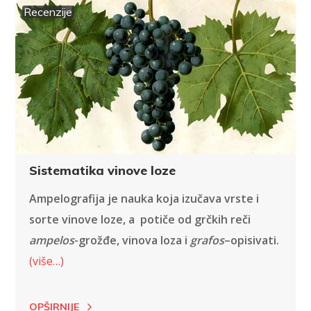
Recenzije
Sistematika vinove loze
Ampelografija je nauka koja izučava vrste i
sorte vinove loze, a potiče od grčkih reči
ampelos
-grožđe, vinova loza i
grafos
–opisivati.
(više…)
OPŠIRNIJE