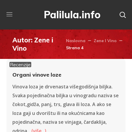
Palilula.info
Autor: Zene i
Naslovna
Zene I Vino
Vino
Strana 4
Recenzije
Organi vinove loze
Vinova loza je drvenasta višegodišnja biljka.
Svaka pojedinačna biljka u vinogradu naziva se
čokot,gidža, panj, trs, glava ili loza. A ako se
loza gaji u dvorištu ili na okućnicama kao
pojedinačna, naziva se vinjaga, čardaklija,
odrina
…
(više…)