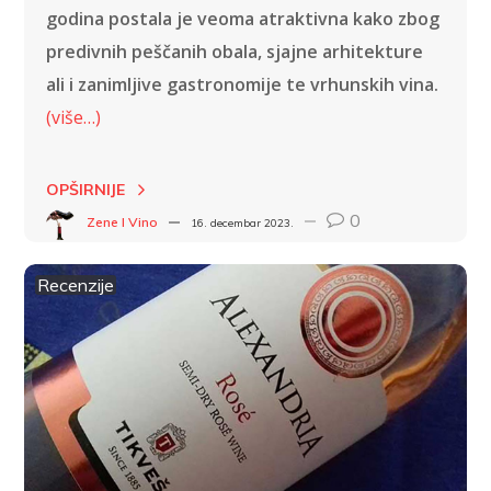
godina postala je veoma atraktivna kako zbog
predivnih peščanih obala, sjajne arhitekture
ali i zanimljive gastronomije te vrhunskih vina.
(više…)
OPŠIRNIJE
0
Zene I Vino
16. decembar 2023.
Recenzije