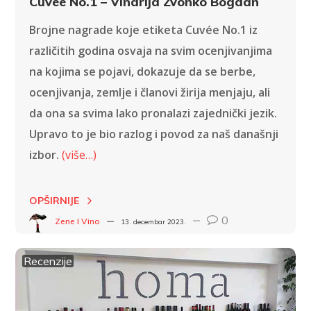
Cuvee No.1 – Vinarija Zvonko Bogdan
Brojne nagrade koje etiketa Cuvée No.1 iz
različitih godina osvaja na svim ocenjivanjima
na kojima se pojavi, dokazuje da se berbe,
ocenjivanja, zemlje i članovi žirija menjaju, ali
da ona sa svima lako pronalazi zajednički jezik.
Upravo to je bio razlog i povod za naš današnji
izbor.
(više…)
OPŠIRNIJE
0
Zene I Vino
13. decembar 2023.
Recenzije