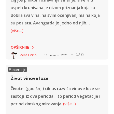
uspeh krunisana je nizom priznanja koja su
dobila sva vina, na svim ocenjivanjima na koja
su poslata. Avangarda je jedno od njih…
(više…)
OPŠIRNIJE
0
Zene I Vino
18. decembar 2023.
Recenzije
Život vinove loze
Životni (godišnji) ciklus razvića vinove loze se
sastoji iz dva perioda, i to period vegetacije i
period zimskog mirovanja
.
(više…)