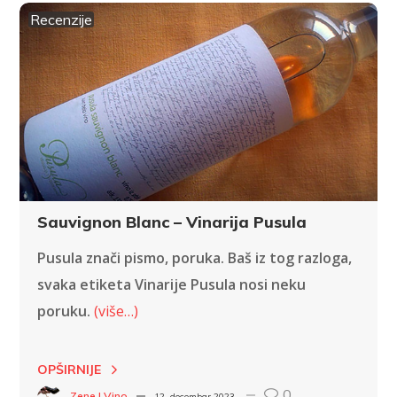
Recenzije
Sauvignon Blanc – Vinarija Pusula
Pusula znači pismo, poruka. Baš iz tog razloga,
svaka etiketa Vinarije Pusula nosi neku
poruku.
(više…)
OPŠIRNIJE
0
Zene I Vino
12. decembar 2023.