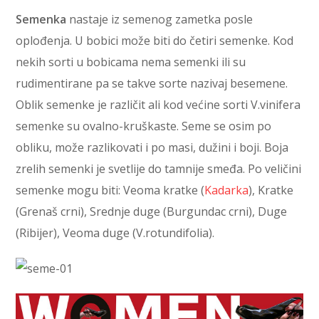
Semenka
nastaje iz semenog zametka posle
oplođenja. U bobici može biti do četiri semenke. Kod
nekih sorti u bobicama nema semenki ili su
rudimentirane pa se takve sorte nazivaj besemene.
Oblik semenke je različit ali kod većine sorti V.vinifera
semenke su ovalno-kruškaste. Seme se osim po
obliku, može razlikovati i po masi, dužini i boji. Boja
zrelih semenki je svetlije do tamnije smeđa. Po veličini
semenke mogu biti: Veoma kratke (
Kadarka
), Kratke
(Grenaš crni), Srednje duge (Burgundac crni), Duge
(Ribijer), Veoma duge (V.rotundifolia).