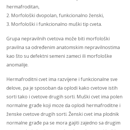
hermafroditan,
2. Morfološki dvopolan, funkcionalno ženski,
3. Morfološki i funkcionalno muški tip cveta.
Grupa nepravilnih cvetova može biti morfološki
pravilna sa određenim anatomskim nepravilnostima
kao što su defektni semeni zameci ili morfološke
anomalije.
Hermafroditni cvet ima razvijene i funkcionalne sve
delove, pa je sposoban da oplodi kako cvetove istih
sorti tako i cvetove drugih sorti. Muški cvet ima polen
normalne građe koji moze da oplodi hermafroditne i
ženske cvetove drugih sorti. Ženski cvet ima plodnik
normalne građe pa se mora gajiti zajedno sa drugim