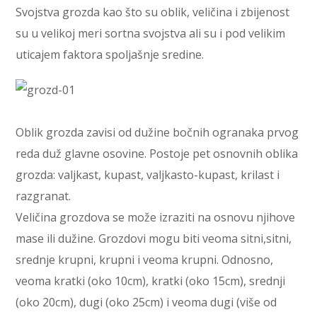
Svojstva grozda kao što su oblik, veličina i zbijenost
su u velikoj meri sortna svojstva ali su i pod velikim
uticajem faktora spoljašnje sredine.
Oblik grozda zavisi od dužine bočnih ogranaka prvog
reda duž glavne osovine. Postoje pet osnovnih oblika
grozda: valjkast, kupast, valjkasto-kupast, krilast i
razgranat.
Veličina grozdova se može izraziti na osnovu njihove
mase ili dužine. Grozdovi mogu biti veoma sitni,sitni,
srednje krupni, krupni i veoma krupni. Odnosno,
veoma kratki (oko 10cm), kratki (oko 15cm), srednji
(oko 20cm), dugi (oko 25cm) i veoma dugi (više od