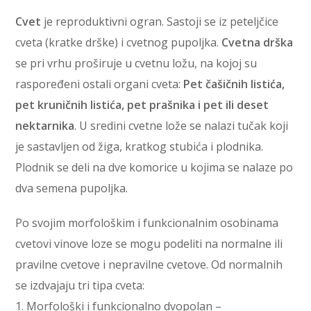
Cvet
je reproduktivni ogran. Sastoji se iz peteljčice
cveta (kratke drške) i cvetnog pupoljka.
Cvetna drška
se pri vrhu proširuje u cvetnu ložu, na kojoj su
raspoređeni ostali organi cveta:
Pet čašičnih listića,
pet kruničnih listića, pet prašnika i pet ili deset
nektarnika
. U sredini cvetne lože se nalazi tučak koji
je sastavljen od žiga, kratkog stubića i plodnika.
Plodnik se deli na dve komorice u kojima se nalaze po
dva semena pupoljka.
Po svojim morfološkim i funkcionalnim osobinama
cvetovi vinove loze se mogu podeliti na normalne ili
pravilne cvetove i nepravilne cvetove. Od normalnih
se izdvajaju tri tipa cveta:
1. Morfološki i funkcionalno dvopolan –