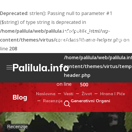
Deprecated
: strlen(): Passing null to parameter #1
($string) of type string is deprecated in
: Creation of dyna
/home/palilula/web/palilula.info/public_html/wp-
Deprecated
content/themes/virtus/core/class/theme-helper.php
Virtus_header_mobile::$render_att
on
line
208
deprecated in
/home/palilula/web/palilula.i
Palilula.info
content/themes/virtus/templ
header.php
on line
500
Naslovna
Vesti
Život
Hrana I Piće
Blog
Recenzije
Generativni Organi
Recenzije