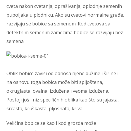
cveta nakon cvetanja, oprašivanja, oplodnje semenih
pupoljaka u plodniku. Ako su cvetovi normalne građe,
razvijaju se bobice sa semenom. Kod cvetova sa
defektnim semenim zamecima bobice se razvijaju bez
semena.
Oblik bobice zavisi od odnosa njene dužine i širine i
na osnovu toga bobica može biti spljoštena,
okruglasta, ovalna, izdužena i veoma izdužena.
Postoji još i niz specifičnih oblika kao što su jajasta,
srcasta, kruškasta, pljosnata, kriva.
Veličina bobice se kao i kod grozda može