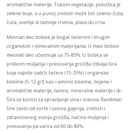
aromatične materije. Tokom vegetacije, pokožica je
zelene boje, a u punoj zrelosti može biti zeleno-žuta,
žuta, svetlije ili tamnije crvena, plava do crna.
Mesnati deo bobice je bogat šećerom i drugim
organskim i mineralnim materijama. U masi bobice
mesnati deo učestvuje sa 75-85%. Iz bobica se
prilikom muljanja i presovanja grožđa izdvaja šira
koja najviše sadrži šećere (15-25%) i organske
kiseline (5-12 g/l) kao i amono kiseline, bojene i
aromatične materije, tanine, mineralne materije i dr.
Šira se koristi za spravljanje vina i sokova. Randman
šire zavisi od sorte i uslova gajenja, zrelosti i
zdravstvenog stanja grožđa, načina muljanja i
presovanja pa varira od 60 do 80%.