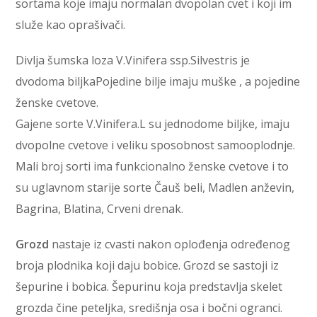
sortama koje imaju normalan dvopolan cvet i koji im
služe kao oprašivači.
Divlja šumska loza V.Vinifera ssp.Silvestris je
dvodoma biljkaPojedine bilje imaju muške , a pojedine
ženske cvetove.
Gajene sorte V.Vinifera.L su jednodome biljke, imaju
dvopolne cvetove i veliku sposobnost samooplodnje.
Mali broj sorti ima funkcionalno ženske cvetove i to
su uglavnom starije sorte Čauš beli, Madlen anževin,
Bagrina, Blatina, Crveni drenak.
Grozd
nastaje iz cvasti nakon oplođenja određenog
broja plodnika koji daju bobice. Grozd se sastoji iz
šepurine i bobica. Šepurinu koja predstavlja skelet
grozda čine peteljka, središnja osa i bočni ogranci.