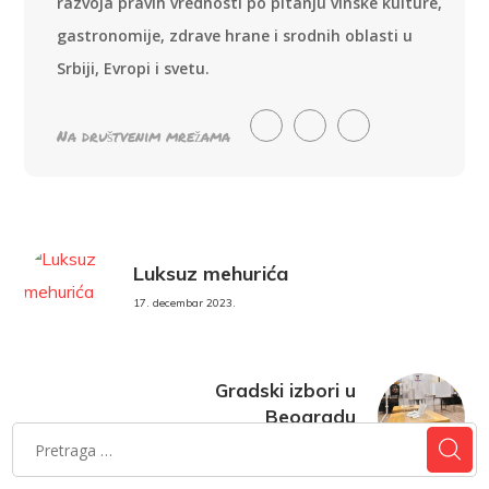
razvoja pravih vrednosti po pitanju vinske kulture,
gastronomije, zdrave hrane i srodnih oblasti u
Srbiji, Evropi i svetu.
Na društvenim mrežama
Luksuz mehurića
17. decembar 2023.
Gradski izbori u
Beogradu
17. decembar 2023.