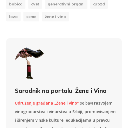
bobica
cvet
generativni organi
grozd
loza
seme
žene i vino
Saradnik na portalu
Žene i Vino
Udruženje građana „Žene i vino“
se bavi
razvojem
vinogradarstva i vinarstva u Srbiji, promovisanjem
i širenjem vinske kulture, edukacijama u pravcu