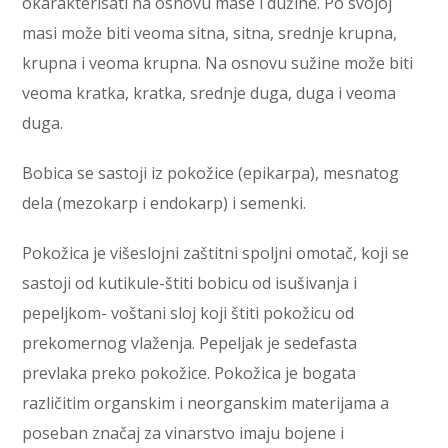
okarakterisati na osnovu mase i dužine. Po svojoj
masi može biti veoma sitna, sitna, srednje krupna,
krupna i veoma krupna. Na osnovu sužine može biti
veoma kratka, kratka, srednje duga, duga i veoma
duga.
Bobica se sastoji iz pokožice (epikarpa), mesnatog
dela (mezokarp i endokarp) i semenki.
Pokožica je višeslojni zaštitni spoljni omotač, koji se
sastoji od kutikule-štiti bobicu od isušivanja i
pepeljkom- voštani sloj koji štiti pokožicu od
prekomernog vlaženja. Pepeljak je sedefasta
prevlaka preko pokožice. Pokožica je bogata
različitim organskim i neorganskim materijama a
poseban značaj za vinarstvo imaju bojene i