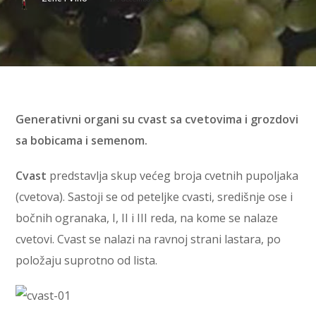
Generativni organi su cvast sa cvetovima i grozdovi
sa bobicama i semenom.
Cvast
predstavlja skup većeg broja cvetnih pupoljaka
(cvetova). Sastoji se od peteljke cvasti, središnje ose i
bočnih ogranaka, I, II i III reda, na kome se nalaze
cvetovi. Cvast se nalazi na ravnoj strani lastara, po
položaju suprotno od lista.