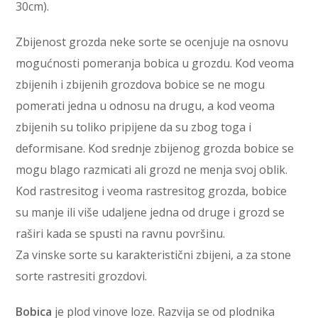
30cm).
Zbijenost grozda neke sorte se ocenjuje na osnovu
mogućnosti pomeranja bobica u grozdu. Kod veoma
zbijenih i zbijenih grozdova bobice se ne mogu
pomerati jedna u odnosu na drugu, a kod veoma
zbijenih su toliko pripijene da su zbog toga i
deformisane. Kod srednje zbijenog grozda bobice se
mogu blago razmicati ali grozd ne menja svoj oblik.
Kod rastresitog i veoma rastresitog grozda, bobice
su manje ili više udaljene jedna od druge i grozd se
raširi kada se spusti na ravnu površinu.
Za vinske sorte su karakteristični zbijeni, a za stone
sorte rastresiti grozdovi.
Bobica
je plod vinove loze. Razvija se od plodnika