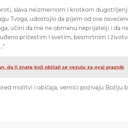
broti, slava neizmernom i krotkom dugotrljenj
gu Tvoga, udostojio da pijem od ove osvećene
ga, učini da me ne obmanu neprijatelji i da 
đeno pričestim i svetim, besmrtnim i život
…“
, da li znate koji običaji se vezuju za ovaj praznik
red molitvi i običaja, vernici pozivaju Božiju