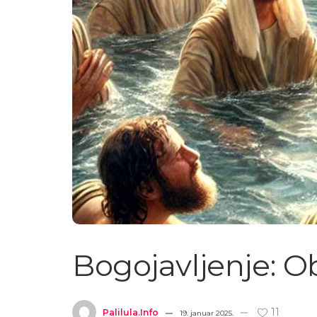
Bogojavljenje: Ob
11
Palilula.info
19. januar 2025.