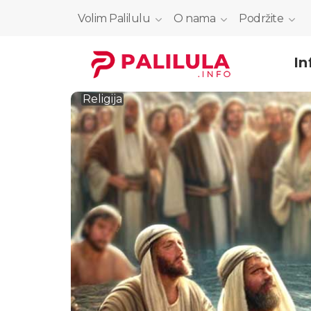
Volim Palilulu
O nama
Podržite
In
Religija