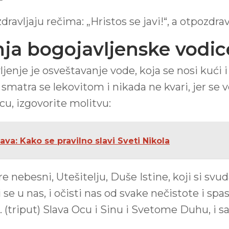
dravljaju rečima: „Hristos se javi!“, a otpozdravl
nja bogojavljenske vodic
nje je osveštavanje vode, koja se nosi kući i pi
 smatra se lekovitom i nikada ne kvari, jer se 
u, izgovorite molitvu:
ava: Kako se pravilno slavi Sveti Nikola
re nebesni, Utešitelju, Duše Istine, koji si svu
 se u nas, i očisti nas od svake nečistote i spas
. (triput) Slava Ocu i Sinu i Svetome Duhu, i s