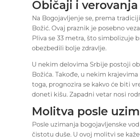
Običaji i verovanj
Na Bogojavljenje se, prema tradiciji
Božić. Ovaj praznik je posebno veza
Pliva se 33 metra, što simbolizuje b
obezbedili bolje zdravlje.
U nekim delovima Srbije postoji obič
Božića. Takođe, u nekim krajevima l
toga, prognozira se kakvo će biti v
doneti kišu. Zapadni vetar nosi rodn
Molitva posle uzi
Posle uzimanja bogojavljenske vodic
čistotu duše. U ovoj molitvi se kaže