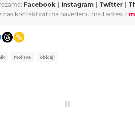
mrežama:
Facebook
|
Instagram
|
Twitter
|
T
e nas kontaktirati na navedenu mail adresu:
m
nik
molitva
običaji