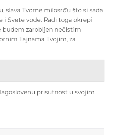
u, slava Tvome milosrđu što si sada
 i Svete vode. Radi toga okrepi
ne budem zarobljen nečistim
vornim Tajnama Tvojim, za
 blagoslovenu prisutnost u svojim