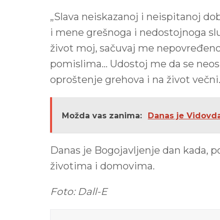
„Slava neiskazanoj i neispitanoj do
i mene grešnoga i nedostojnoga slu
život moj, sačuvaj me nepovređeno
pomislima… Udostoj me da se neosu
oproštenje grehova i na život večni
Možda vas zanima:
Danas je Vidovdan
Danas je Bogojavljenje dan kada, po
životima i domovima.
Foto: Dall-E