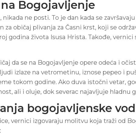
a na Bogojavljenje
, nikada ne posti. To je dan kada se završavaju 
n za običaj plivanja za Časni krst, koji se od
roj godina života Isusa Hrista. Takođe, vernici
aj da se na Bogojavljenje opere odeća i očisti 
judi izlaze na vetrometinu, iznose pepeo i pu
reme tokom godine. Ako duva istočni vetar, god
ost, ali i oluje, dok severac najavljuje hladnu 
manja bogojavljenske vod
e, vernici izgovaraju molitvu koja traži od Bog
: