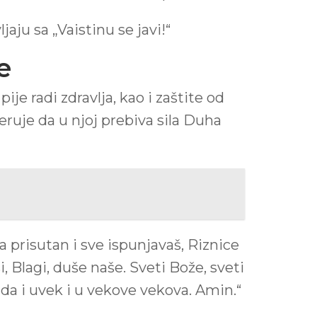
jaju sa „Vaistinu se javi!“
e
je radi zdravlja, kao i zaštite od
veruje da u njoj prebiva sila Duha
da prisutan i sve ispunjavaš, Riznice
i, Blagi, duše naše. Sveti Bože, sveti
ada i uvek i u vekove vekova. Amin.“