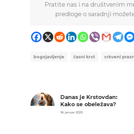
Pratite nas i na društvenim 
predloge o saradnji možet
bogojavljenje
časni krst
crkveni praz
Danas je Krstovdan:
Kako se obeležava?
18. januar 2025.