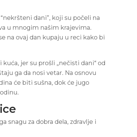
“nekršteni dani”, koji su počeli na
ržava u mnogim našim krajevima.
 se na ovaj dan kupaju u reci kako bi
kuća, jer su prošli „nečisti dani“ od
štaju ga da nosi vetar. Na osnovu
ina će biti sušna, dok će jugo
godinu.
ice
a snagu za dobra dela, zdravlje i