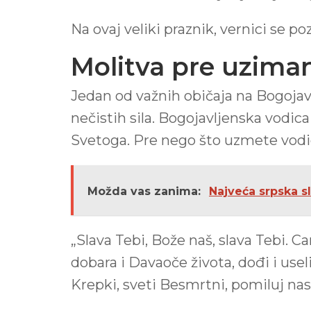
Na ovaj veliki praznik, vernici se poz
Molitva pre uzima
Jedan od važnih običaja na Bogojavlje
nečistih sila. Bogojavljenska vodica
Svetoga. Pre nego što uzmete vodic
Možda vas zanima:
Najveća srpska sl
„Slava Tebi, Bože naš, slava Tebi. Ca
dobara i Davaoče života, dođi i useli
Krepki, sveti Besmrtni, pomiluj nas