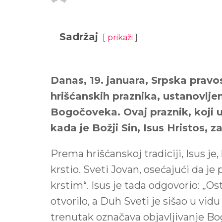
Sadržaj
prikaži
Danas, 19. januara, Srpska pravo
hrišćanskih praznika, ustanovlje
Bogočoveka. Ovaj praznik, koji u
kada je Božji Sin, Isus Hristos, 
Prema hrišćanskoj tradiciji, Isus j
krstio. Sveti Jovan, osećajući da je
krstim“. Isus je tada odgovorio: „Os
otvorilo, a Duh Sveti je sišao u vidu
trenutak označava objavljivanje Bogo