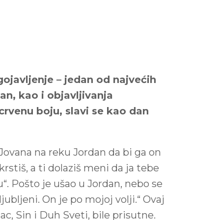
gojavljenje – jedan od najvećih
n, kao i objavljivanja
crvenu boju, slavi se kao dan
 Jovana na reku Jordan da bi ga on
rstiš, a ti dolaziš meni da ja tebe
u“. Pošto je ušao u Jordan, nebo se
jubljeni. On je po mojoj volji.“ Ovaj
c, Sin i Duh Sveti, bile prisutne.