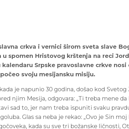
slavna crkva i vernici širom sveta slave Bo
n u spomen Hristovog krštenja na reci Jorda
 kalendaru Srpske pravoslavne crkve nosi 
započeo svoju mesijansku misiju.
e, kada je napunio 30 godina, došao kod Svetog
 pred njim Mesija, odgovara: „Ti treba mene da k
tavi sad to, jer nam treba ispuniti svaku pravd
 goluba. Glas sa neba je rekao: „Ovo je Sin moj l
čoveka, kada su sve tri božanske ličnosti, Ota