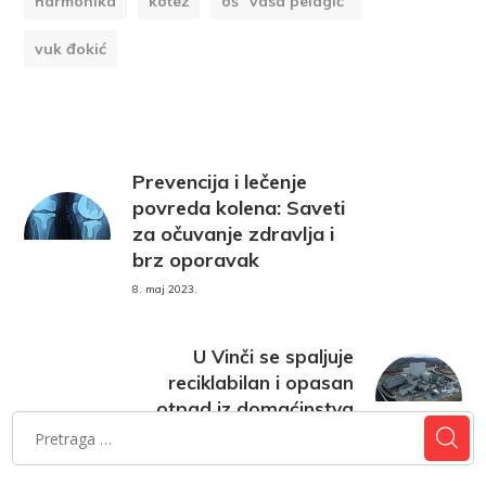
harmonika
kotež
oš "vasa pelagić“
vuk đokić
Prevencija i lečenje
povreda kolena: Saveti
za očuvanje zdravlja i
brz oporavak
8. maj 2023.
U Vinči se spaljuje
reciklabilan i opasan
otpad iz domaćinstva
8. maj 2023.