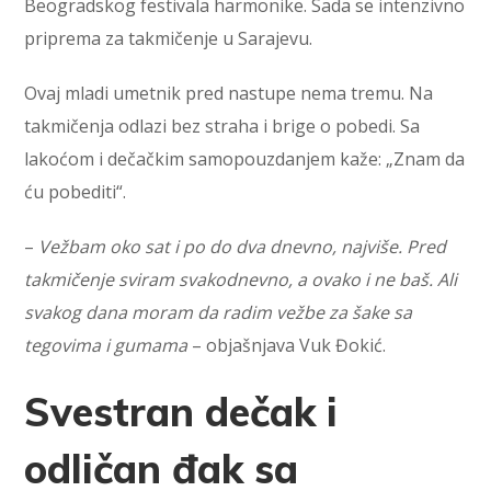
Beogradskog festivala harmonike. Sada se intenzivno
priprema za takmičenje u Sarajevu.
Ovaj mladi umetnik pred nastupe nema tremu. Na
takmičenja odlazi bez straha i brige o pobedi. Sa
lakoćom i dečačkim samopouzdanjem kaže: „Znam da
ću pobediti“.
–
Vežbam oko sat i po do dva dnevno, najviše. Pred
takmičenje sviram svakodnevno, a ovako i ne baš. Ali
svakog dana moram da radim vežbe za šake sa
tegovima i gumama
– objašnjava Vuk Đokić.
Svestran dečak i
odličan đak sa