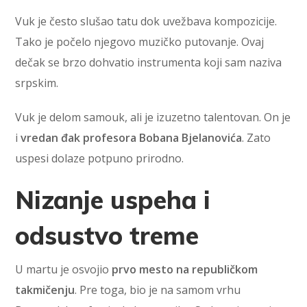
Vuk je često slušao tatu dok uvežbava kompozicije.
Tako je počelo njegovo muzičko putovanje. Ovaj
dečak se brzo dohvatio instrumenta koji sam naziva
srpskim.
Vuk je delom samouk, ali je izuzetno talentovan. On je
i
vredan đak profesora Bobana Bjelanovića
. Zato
uspesi dolaze potpuno prirodno.
Nizanje uspeha i
odsustvo treme
U martu je osvojio
prvo mesto na republičkom
takmičenju
. Pre toga, bio je na samom vrhu