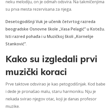
neku melodiju, on je odmah odsvira. Na takmičenjima
su prva mesta rezervisana za njega.
Desetogodišnji Vuk je učenik četvrtog razreda
beogradske Osnovne škole „Vasa Pelagić” u Kotežu.
Isti razred pohađa i u Muzičkoj školi „Kornelije
Stanković”
.
Kako su izgledali prvi
muzički koraci
Prve taktove odsvirao je kao petogodišnjak. Kod babe
i dede je pronašao malu, staru harmoniku. Nju je
nekada svirao njegov otac, koji je danas profesor
muzike.