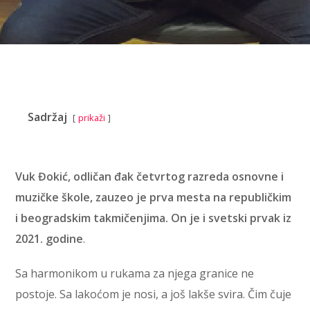
Sadržaj
prikaži
Vuk Đokić, odličan đak četvrtog razreda osnovne i
muzičke škole, zauzeo je prva mesta na republičkim
i beogradskim takmičenjima. On je i svetski prvak iz
2021. godine
.
Sa harmonikom u rukama za njega granice ne
postoje. Sa lakoćom je nosi, a još lakše svira. Čim čuje