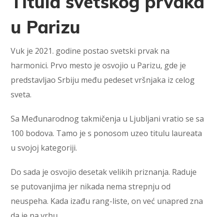
Titula svetskog prvaka
u Parizu
Vuk je 2021. godine postao svetski prvak na
harmonici. Prvo mesto je osvojio u Parizu, gde je
predstavljao Srbiju među pedeset vršnjaka iz celog
sveta.
Sa Međunarodnog takmičenja u Ljubljani vratio se sa
100 bodova. Tamo je s ponosom uzeo titulu laureata
u svojoj kategoriji.
Do sada je osvojio desetak velikih priznanja. Raduje
se putovanjima jer nikada nema strepnju od
neuspeha. Kada izađu rang-liste, on već unapred zna
da je na vrhu.