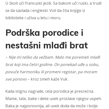
U školi uči francuski jezik. Sa bakom uči ruski, a trudi
se da savlada i engleski. Voli da čita knjige iz
biblioteke i uživa u letu i moru.
Podrška porodice i
nestašni mlađi brat
–
Nije mi teško da vežbam. Malo me poremeti mlađi
brat koji ima četiri godine. On ponekad uđe u sobu,
povuče harmoniku ili promeni registar, pa moram
sve ponovo
– kroz smeh kaže Vuk.
Kada stignu nagrade, cela porodica je presrećna.
Mame, tate, bake i deke uvek proslave njegov uspeh.
Baka je najponosnija, ali uvek doda da može i bolje.