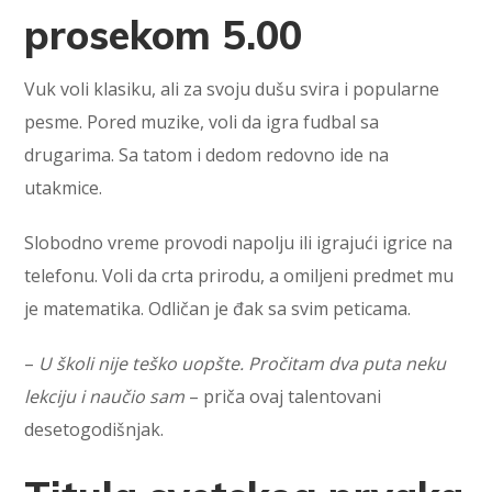
prosekom 5.00
Vuk voli klasiku, ali za svoju dušu svira i popularne
pesme. Pored muzike, voli da igra fudbal sa
drugarima. Sa tatom i dedom redovno ide na
utakmice.
Slobodno vreme provodi napolju ili igrajući igrice na
telefonu. Voli da crta prirodu, a omiljeni predmet mu
je matematika. Odličan je đak sa svim peticama.
–
U školi nije teško uopšte. Pročitam dva puta neku
lekciju i naučio sam
– priča ovaj talentovani
desetogodišnjak.