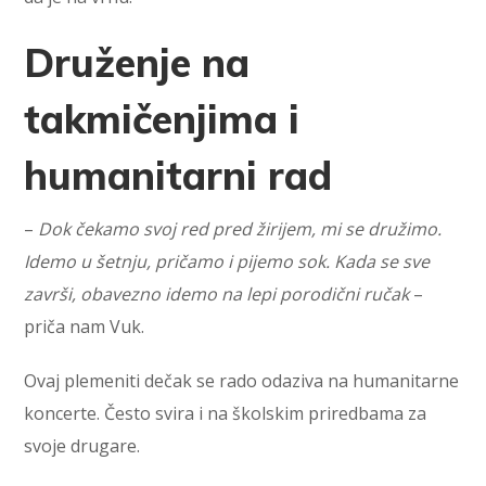
Druženje na
takmičenjima i
humanitarni rad
–
Dok čekamo svoj red pred žirijem, mi se družimo.
Idemo u šetnju, pričamo i pijemo sok. Kada se sve
završi, obavezno idemo na lepi porodični ručak
–
priča nam Vuk.
Ovaj plemeniti dečak se rado odaziva na humanitarne
koncerte. Često svira i na školskim priredbama za
svoje drugare.