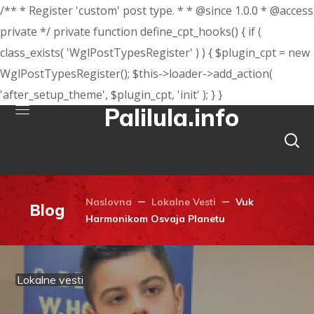
/** * Register 'custom' post type. * * @since 1.0.0 * @access
private */ private function define_cpt_hooks() { if (
class_exists( 'WglPostTypesRegister' ) ) { $plugin_cpt = new
WglPostTypesRegister(); $this->loader->add_action(
'after_setup_theme', $plugin_cpt, 'init' ); } }
Palilula.info
Naslovna
Lokalne Vesti
Vuk
Blog
Harmonikom Osvaja Planetu
Lokalne vesti