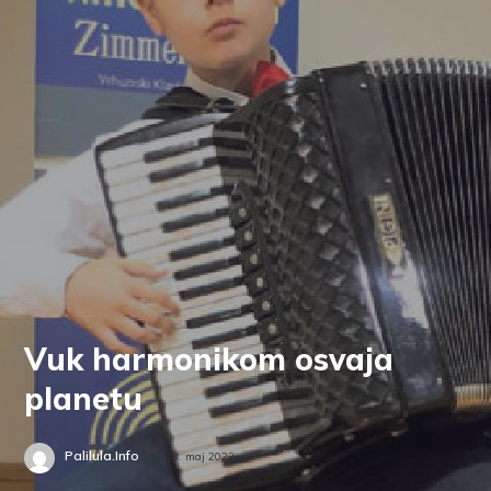
Vuk harmonikom osvaja
planetu
Palilula.info
8. maj 2023.