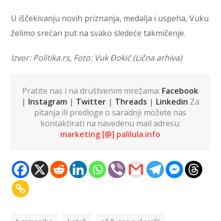
U iščekivanju novih priznanja, medalja i uspeha, Vuku
želimo srećan put na svako sledeće takmičenje.
Izvor: Politika.rs, Foto: Vuk Đokić (Lična arhiva)
Pratite nas i na društvenim mrežama:
Facebook
|
Instagram
|
Twitter
|
Threads
|
Linkedin
Za
pitanja ili predloge o saradnji možete nas
kontaktirati na navedenu mail adresu:
marketing [@] palilula.info