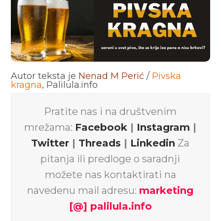
Autor teksta je
Nenad M Perić
/
Pivska
kragna
, Palilula.info
Pratite nas i na društvenim
mrežama:
Facebook
|
Instagram
|
Twitter
|
Threads
|
Linkedin
Za
pitanja ili predloge o saradnji
možete nas kontaktirati na
navedenu mail adresu:
marketing
[@] palilula.info