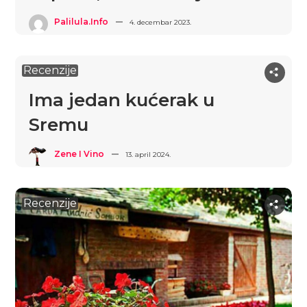
Palilula.info
4. decembar 2023.
Recenzije
Ima jedan kućerak u
Sremu
Zene I Vino
13. april 2024.
Recenzije