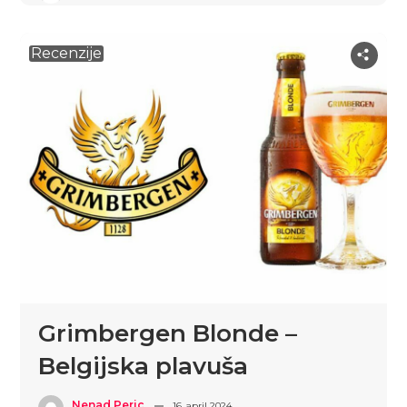
Recenzije
Grimbergen Blonde –
Belgijska plavuša
Nenad Peric
16. april 2024.