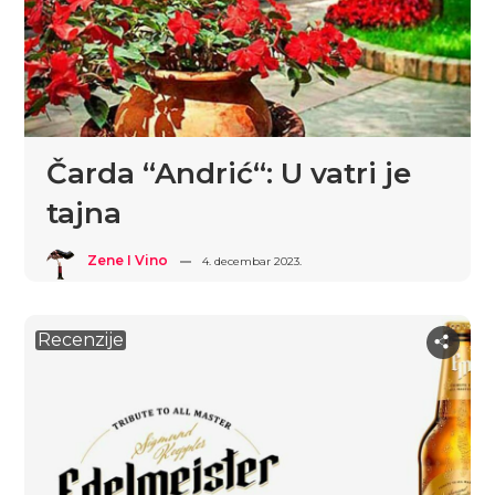
Čarda “Andrić“: U vatri je
tajna
Zene I Vino
4. decembar 2023.
Recenzije