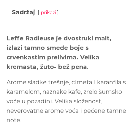
Sadržaj
prikaži
Leffe Radieuse je dvostruki malt,
izlazi tamno smeđe boje s
crvenkastim prelivima. Velika
kremasta, žuto- bež pena
.
Arome sladke trešnje, cimeta i karanfila s
karamelom, naznake kafe, zrelo šumsko
voće u pozadini. Velika složenost,
neverovatne arome voća i pečene tamne
note.