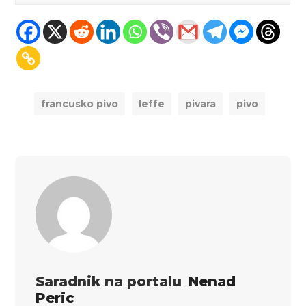
francusko pivo
leffe
pivara
pivo
Saradnik na portalu
Nenad
Peric