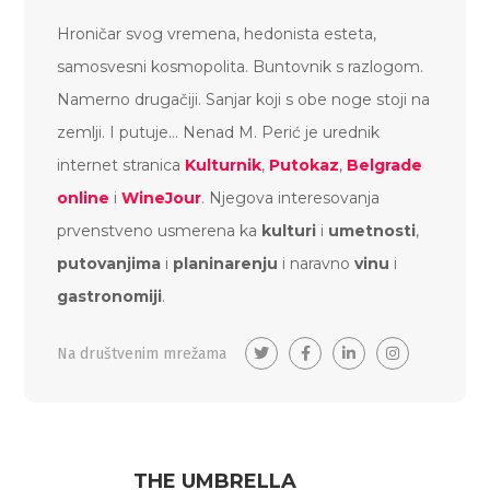
Hroničar svog vremena, hedonista esteta,
samosvesni kosmopolita. Buntovnik s razlogom.
Namerno drugačiji. Sanjar koji s obe noge stoji na
zemlji. I putuje… Nenad M. Perić je urednik
internet stranica
Kulturnik
,
Putokaz
,
Belgrade
online
i
WineJour
. Njegova interesovanja
prvenstveno usmerena ka
kulturi
i
umetnosti
,
putovanjima
i
planinarenju
i naravno
vinu
i
gastronomiji
.
Na društvenim mrežama
THE UMBRELLA