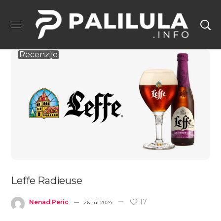
Recenzije
Leffe Radieuse
17
Nenad Peric
26. jul 2024.