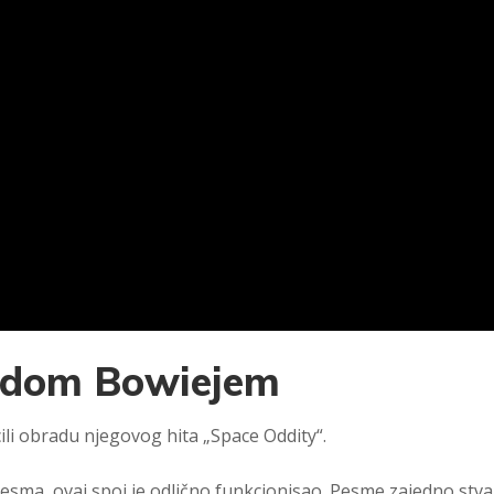
vidom Bowiejem
li obradu njegovog hita „Space Oddity“.
pesma, ovaj spoj je odlično funkcionisao. Pesme zajedno stva