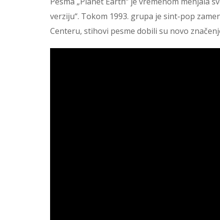
Pesma „Planet Earth“ je vremenom menjala svo
verziju“. Tokom 1993. grupa je sint-pop zame
Centeru, stihovi pesme dobili su novo značen