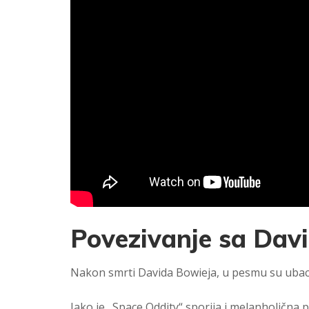
Povezivanje sa Da
Nakon smrti Davida Bowieja, u pesmu su ubaci
Iako je „Space Oddity“ sporija i melanholična 