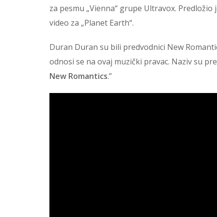
za pesmu „Vienna“ grupe Ultravox. Predložio je
video za „Planet Earth“.
Duran Duran su bili predvodnici New Romantic
odnosi se na ovaj muzički pravac. Naziv su pre
New Romantics
.”