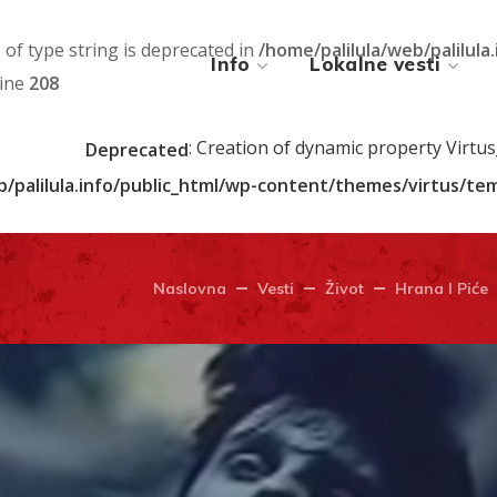
) of type string is deprecated in
/home/palilula/web/palilula
Info
Lokalne vesti
line
208
: Creation of dynamic property Virtu
Deprecated
b/palilula.info/public_html/wp-content/themes/virtus/t
Naslovna
Vesti
Život
Hrana I Piće