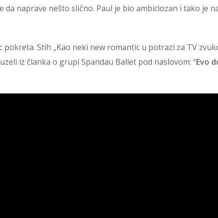
 da naprave nešto slično. Paul je bio ambiciozan i tako je n
 pokreta. Stih „Kao neki new romantic u potrazi za TV zvu
uzeli iz članka o grupi Spandau Ballet pod naslovom: “
Evo d