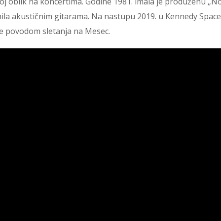
j oblik na koncertima. Godine 1981. imala je produženu „N
nila akustičnim gitarama. Na nastupu 2019. u Kennedy Space
je povodom sletanja na Mesec.