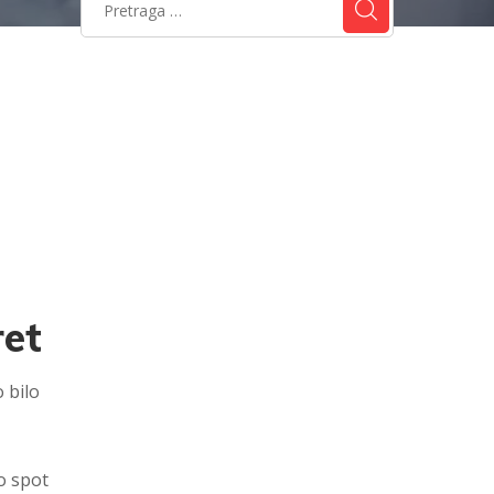
ret
 bilo
o spot