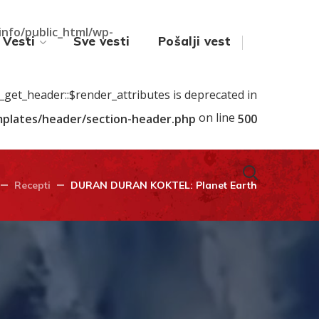
.info/public_html/wp-
Vesti
Sve vesti
Pošalji vest
s_get_header::$render_attributes is deprecated in
on line
emplates/header/section-header.php
500
Recepti
DURAN DURAN KOKTEL: Planet Earth