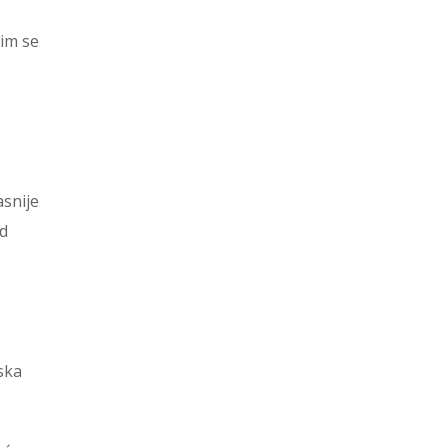
 im se
asnije
id
rska