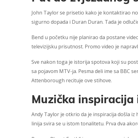
John Taylor se prisetio kako je kontaktirao n
sigurno dopada i Duran Duran. Tada je odluči
Bend u početku nije planirao da postane video 
televizijsku prisutnost. Promo video je naprav
Sve nakon toga je istorija spotova koji su po
sa pojavom MTV-ja. Pesma deli ime sa BBC seri
Attenborough recituje ove stihove.
Muzička inspiracija 
Andy Taylor je otkrio da je inspiracija došla i
linija svira se u istom tonalitetu. Prva dva ako