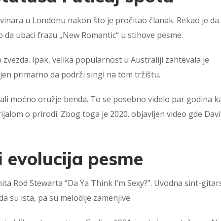
ovinara u Londonu nakon što je pročitao članak. Rekao je da
o da ubaci frazu „New Romantic“ u stihove pesme.
zvezda. Ipak, velika popularnost u Australiji zahtevala je
ljen primarno da podrži singl na tom tržištu.
stali moćno oružje benda. To se posebno videlo par godina k
jalom o prirodi. Zbog toga je 2020. objavljen video gde Dav
i evolucija pesme
z hita Rod Stewarta “Da Ya Think I’m Sexy?”. Uvodna sint-gita
rda su ista, pa su melodije zamenjive.