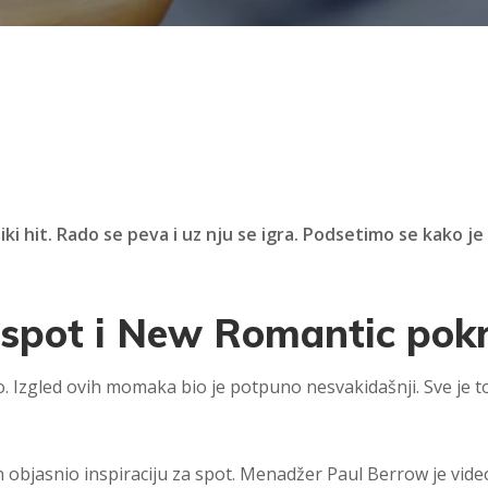
i hit. Rado se peva i uz nju se igra. Podsetimo se kako je
 spot i New Romantic pok
o. Izgled ovih momaka bio je potpuno nesvakidašnji. Sve je to
n objasnio inspiraciju za spot. Menadžer Paul Berrow je vide