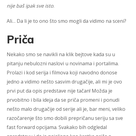
nije baš ipak sve isto
.
Ali… Da li je to ono što smo mogli da vidimo na sceni?
Priča
Nekako smo se navikli na klik bejtove kada su u
pitanju nebulozni naslovi u novinama i portalima.
Prolazi i kod serija i filmova koji navodno donose
jedno a vidimo nešto sasvim drugačije, ali mi je ovo
prvi put da opis predstave nije tačan! Možda je
prvobitno i bila ideja da se priča promeni i ponudi
nešto malo drugačije od serije ali je, bar meni, veliko
razočarenje što smo dobili prepričanu seriju sa sve
fast forward opcijama. Svakako bih odgledal