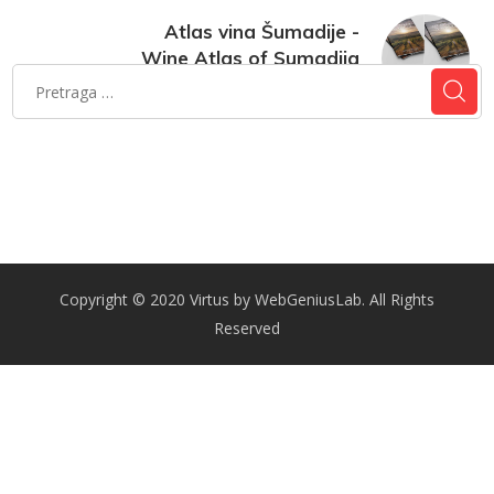
Atlas vina Šumadije -
Wine Atlas of Sumadija
21. februar 2024.
Copyright © 2020 Virtus by WebGeniusLab. All Rights
Reserved