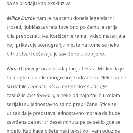
da se prodaju kao ekskluziva.
Milica Đurov
nam je na scenu donela legendarni
trosed, ljubičasta vrata i sve ono po čemu je serija
bila prepoznatljiva. Korišćenje rama i video materijala
koji prikazuje scenografiju mesta na kome se neke
bitne stvari dešavaju je savršeno uklopljeno.
Nina Džuver
je uradila adaptaciju teksta. Mislim da je
to moglo da bude mnogo bolje odrađeno. Neke scene
su dobile
repeat
ili
slow motion
dok su druge
zaslužile
fast forward
, a neke od najbitnijih u celom
serijalu su jednostavno samo prepričane. Stiče se
utisak da je predstava jednostavno morala da bude
završena za sat i trideset minuta pa se seklo gde se
moglo. Kao kada pišete neki tekst koji vam oduzme