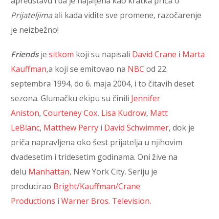
apredstavu i da je najaljena kao kratka priča o
Prijateljima
ali kada vidite sve promene, razočarenje
je neizbežno!
Friends
je
sitkom
koji su napisali
David Crane
i
Marta
Kauffman
,a koji se emitovao na
NBC
od 22.
septembra 1994, do 6. maja 2004, i to čitavih deset
sezona. Glumačku ekipu su činili
Jennifer
Aniston
,
Courteney Cox
,
Lisa Kudrow
,
Matt
LeBlanc
,
Matthew Perry
i
David Schwimmer
, dok je
priča napravljena oko šest prijatelja u njihovim
dvadesetim i tridesetim godinama. Oni žive na
delu
Manhattan
, New York City. Seriju je
producirao
Bright/Kauffman/Crane
Productions
i
Warner Bros. Television
.