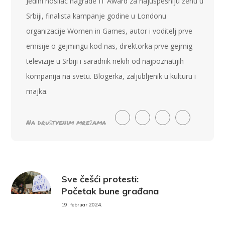
Jedini nosilac nagrade IT Award za najuspešniju ženu u
Srbiji, finalista kampanje godine u Londonu
organizacije Women in Games, autor i voditelj prve
emisije o gejmingu kod nas, direktorka prve gejmig
televizije u Srbiji i saradnik nekih od najpoznatijih
kompanija na svetu. Blogerka, zaljubljenik u kulturu i
majka.
Na društvenim mrežama
Sve češći protesti:
Početak bune građana
19. februar 2024.