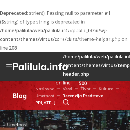
Deprecated
: strlen(): Passing null to parameter #1
($string) of type string is deprecated in
: Creation of dyna
/home/palilula/web/palilula.info/public_html/wp-
Deprecated
content/themes/virtus/core/class/theme-helper.php
Virtus_header_mobile::$render_att
on
line
208
deprecated in
/home/palilula/web/palilula.i
Palilula.info
content/themes/virtus/templ
header.php
on line
500
Naslovna
Vesti
Život
Kultura
Blog
Umetnost
Recenzija Predstave
PRIJATELJI
Umetnost