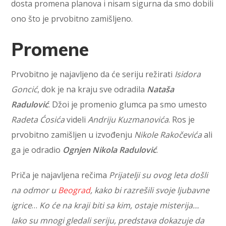
dosta promena planova i nisam sigurna da smo dobili
ono što je prvobitno zamišljeno.
Promene
Prvobitno je najavljeno da će seriju režirati
Isidora
Goncić
, dok je na kraju sve odradila
Nataša
Radulović
. Džoi je promenio glumca pa smo umesto
Radeta Ćosića
videli
Andriju Kuzmanovića
. Ros je
prvobitno zamišljen u izvođenju
Nikole Rakočevića
ali
ga je odradio
Ognjen Nikola Radulović
.
Priča je najavljena rečima
Prijatelji su ovog leta došli
na odmor u
Beograd
, kako bi razrešili svoje ljubavne
igrice
…
Ko će na kraji biti sa kim, ostaje misterija…
Iako su mnogi gledali seriju, predstava dokazuje da