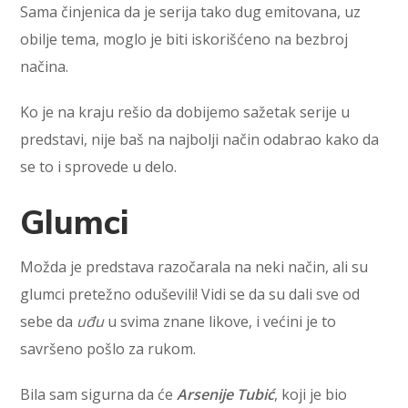
Sama činjenica da je serija tako dug emitovana, uz
obilje tema, moglo je biti iskorišćeno na bezbroj
načina.
Ko je na kraju rešio da dobijemo sažetak serije u
predstavi, nije baš na najbolji način odabrao kako da
se to i sprovede u delo.
Glumci
Možda je predstava razočarala na neki način, ali su
glumci pretežno oduševili! Vidi se da su dali sve od
sebe da
uđu
u svima znane likove, i većini je to
savršeno pošlo za rukom.
Bila sam sigurna da će
Arsenije Tubić
, koji je bio