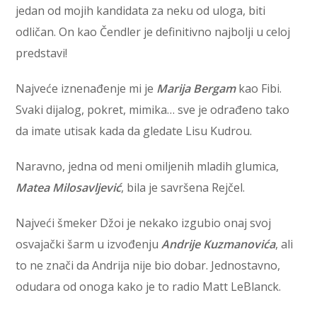
jedan od mojih kandidata za neku od uloga, biti
odličan. On kao Čendler je definitivno najbolji u celoj
predstavi!
Najveće iznenađenje mi je
Marija Bergam
kao Fibi.
Svaki dijalog, pokret, mimika… sve je odrađeno tako
da imate utisak kada da gledate Lisu Kudrou.
Naravno, jedna od meni omiljenih mladih glumica,
Matea Milosavljević
, bila je savršena Rejčel.
Najveći šmeker Džoi je nekako izgubio onaj svoj
osvajački šarm u izvođenju
Andrije Kuzmanovića
, ali
to ne znači da Andrija nije bio dobar. Jednostavno,
odudara od onoga kako je to radio Matt LeBlanck.