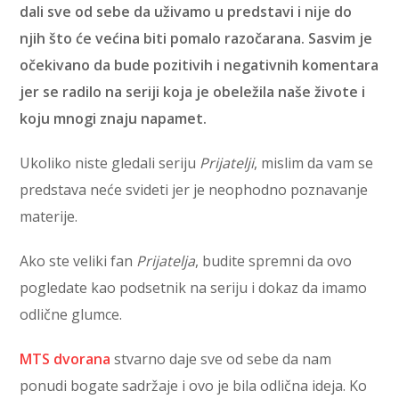
dali sve od sebe da uživamo u predstavi i nije do
njih što će većina biti pomalo razočarana. Sasvim je
očekivano da bude pozitivih i negativnih komentara
jer se radilo na seriji koja je obeležila naše živote i
koju mnogi znaju napamet.
Ukoliko niste gledali seriju
Prijatelji
, mislim da vam se
predstava neće svideti jer je neophodno poznavanje
materije.
Ako ste veliki fan
Prijatelja
, budite spremni da ovo
pogledate kao podsetnik na seriju i dokaz da imamo
odlične glumce.
MTS dvorana
stvarno daje sve od sebe da nam
ponudi bogate sadržaje i ovo je bila odlična ideja. Ko