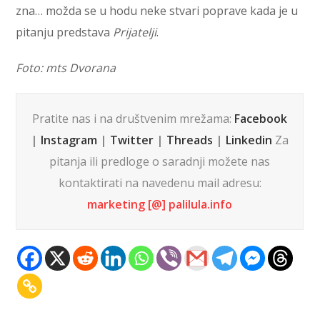
zna… možda se u hodu neke stvari poprave kada je u
pitanju predstava
Prijatelji
.
Foto: mts Dvorana
Pratite nas i na društvenim mrežama:
Facebook
|
Instagram
|
Twitter
|
Threads
|
Linkedin
Za
pitanja ili predloge o saradnji možete nas
kontaktirati na navedenu mail adresu:
marketing [@] palilula.info