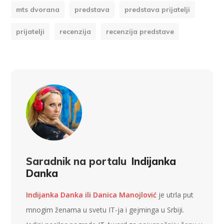
mts dvorana
predstava
predstava prijatelji
prijatelji
recenzija
recenzija predstave
Saradnik na portalu
Indijanka
Danka
Indijanka Danka ili Danica Manojlović
je utrla put
mnogim ženama u svetu IT-ja i gejminga u Srbiji.